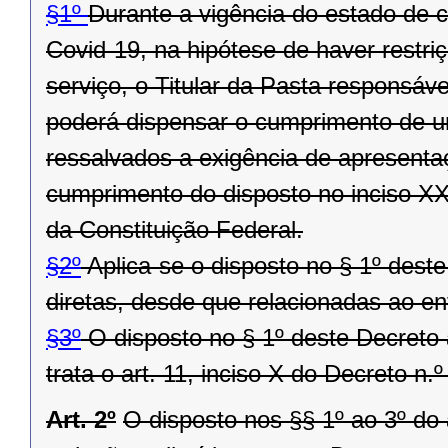
§1º
Durante a vigência do estado de 
Covid-19, na hipótese de haver restri
serviço, o Titular da Pasta responsáve
poderá dispensar o cumprimento de um
ressalvados a exigência de apresentaç
cumprimento do disposto no inciso XXXI
da Constituição Federal.
§2º
Aplica-se o disposto no § 1º deste
diretas, desde que relacionadas ao e
§3º
O disposto no § 1º deste Decreto
trata o art. 11, inciso X do Decreto n.
Art. 2º
O disposto nos §§ 1º ao 3º do 