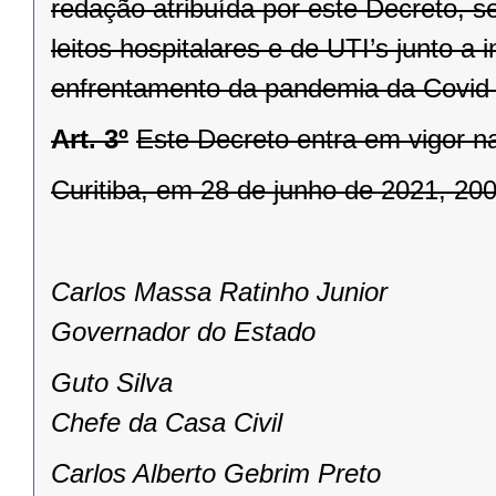
redação atribuída por este Decreto, s
leitos hospitalares e de UTI’s junto a 
enfrentamento da pandemia da Covid
Art. 3º
Este Decreto entra em vigor n
Curitiba, em 28 de junho de 2021, 20
Carlos Massa Ratinho Junior
Governador do Estado
Guto Silva
Chefe da Casa Civil
Carlos Alberto Gebrim Preto