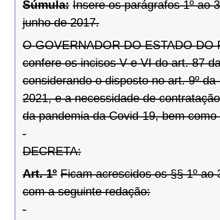
Súmula:
Insere os parágrafos 1º ao 3
junho de 2017.
O GOVERNADOR DO ESTADO DO PARAN
confere os incisos V e VI do art. 87 
considerando o disposto no art. 9º da
2021, e a necessidade de contratação 
da pandemia da Covid-19, bem como o
DECRETA:
Art. 1º
Ficam acrescidos os §§ 1º ao 3
com a seguinte redação: