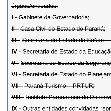
órgãos/entidades:
I -
Gabinete da Governadoria;
II -
Casa Civil do Estado do Paraná;
III -
Secretaria de Estado da Saúde –
IV -
Secretaria de Estado da Educaçã
V -
Secretaria de Estado da Seguran
VI -
Secretaria de Estado do Planejam
VII -
Paraná Turismo – PRTUR;
VIII -
Instituto Paranaense de Desenv
IX -
Outras entidades convidadas repr