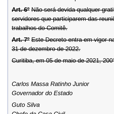
Art. 6º
Não será devida qualquer gra
servidores que participarem das reun
trabalhos do Comitê.
Art. 7º
Este Decreto entra em vigor na
31 de dezembro de 2022.
Curitiba, em 05 de maio de 2021, 200
Carlos Massa Ratinho Junior
Governador do Estado
Guto Silva
Chefe da Casa Civil