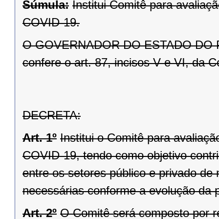
Súmula:
Institui Comitê para avali
COVID-19.
O GOVERNADOR DO ESTADO DO PARAN
confere o art. 87, incisos V e VI, da C
DECRETA:
Art. 1º
Institui o Comitê para avalia
COVID-19, tendo como objetivo contri
entre os setores público e privado d
necessárias conforme a evolução da 
Art. 2º
O Comitê será composto por r