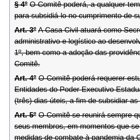
§ 4º
O Comitê poderá, a qualquer temp
para subsidiá-lo no cumprimento de 
Art. 3º
A Casa Civil atuará como Secr
administrativo e logístico ao desenvol
1º, bem como a adoção das providênci
Comitê.
Art. 4º
O Comitê poderá requerer estu
Entidades do Poder Executivo Estadu
(três) dias úteis, a fim de subsidiar
Art. 5º
O Comitê se reunirá sempre qu
seus membros, em momentos que se 
medidas de combate à pandemia da 