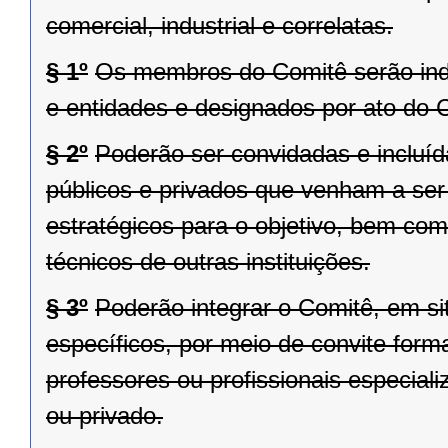
comercial, industrial e correlatas.
§ 1º
Os membros do Comitê serão indi
e entidades e designados por ato do C
§ 2º
Poderão ser convidadas e incluída
públicos e privados que venham a ser
estratégicos para o objetivo, bem com
técnicos de outras instituições.
§ 3º
Poderão integrar o Comitê, em si
específicos, por meio de convite form
professores ou profissionais especiali
ou privado.