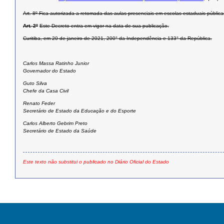
Art. 8º Fica autorizada a retomada das aulas presenciais em escolas estaduais públ
Art. 2º
Este Decreto entra em vigor na data de sua publicação.
Curitiba, em 20 de janeiro de 2021, 200° da Independência e 133° da República.
Carlos Massa Ratinho Junior
Governador do Estado
Guto Silva
Chefe da Casa Civil
Renato Feder
Secretário de Estado da Educação e do Esporte
Carlos Alberto Gebrim Preto
Secretário de Estado da Saúde
Este texto não substitui o publicado no Diário Oficial do Estado