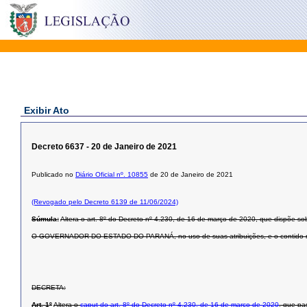
Exibir Ato
Decreto 6637 - 20 de Janeiro de 2021
Publicado no
Diário Oficial nº. 10855
de 20 de Janeiro de 2021
(Revogado pelo Decreto 6139 de 11/06/2024)
Súmula:
Altera o art. 8º do Decreto nº 4.230, de 16 de março de 2020, que dispõe 
O GOVERNADOR DO ESTADO DO PARANÁ, no uso de suas atribuições, e o contido no
DECRETA:
Art. 1º
Altera o
caput do art. 8º do Decreto nº 4.230, de 16 de março de 2020
, que pa