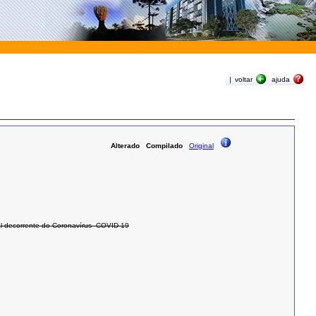
|
voltar
ajuda
Alterado
Compilado
Original
nal decorrente do Coronavírus–COVID-19