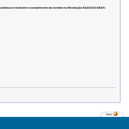
des públicas e mediante o cumprimento do contido na Resolução 632/2020 SESA.
topo