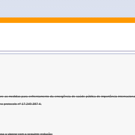
sobre as medidas para enfrentamento da emergência de saúde pública de importância internacio
 protocolo nº 17.249.387-4,
ssa a vigorar com a seguinte redação: