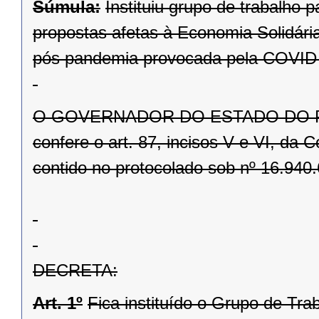
Súmula:
Instituiu grupo de trabalho 
propostas afetas à Economia Solidár
pós pandemia provocada pela COVID
O GOVERNADOR DO ESTADO DO PARAN
confere o art. 87, incisos V e VI, da 
contido no protocolado sob nº 16.940.
DECRETA:
Art. 1º
Fica instituído o Grupo de Tra