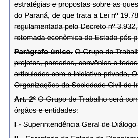
estratégias e propostas sobre as que
do Paraná, de que trata a Lei nº 19.
regulamentada pelo Decreto nº 3.932, 
retomada econômica do Estado pós 
Parágrafo único.
O Grupo de Trabalh
projetos, parcerias, convênios e toda
articulados com a iniciativa privada
Organizações da Sociedade Civil de I
Art. 2º
O Grupo de Trabalho será com
órgãos e entidades:
I -
Superintendência Geral de Diálogo