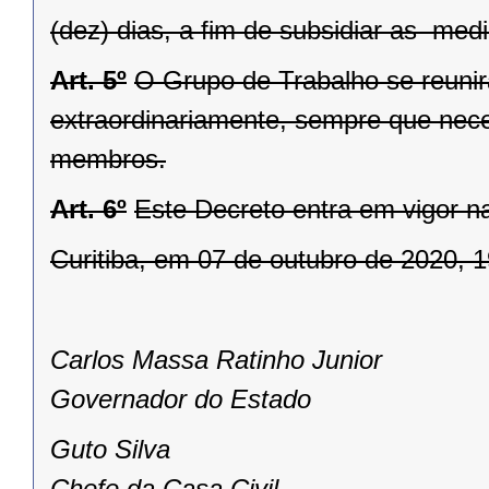
(dez) dias, a fim de subsidiar as med
Art. 5º
O Grupo de Trabalho se reunir
extraordinariamente, sempre que neces
membros.
Art. 6º
Este Decreto entra em vigor n
Curitiba, em 07 de outubro de 2020, 
Carlos Massa Ratinho Junior
Governador do Estado
Guto Silva
Chefe da Casa Civil