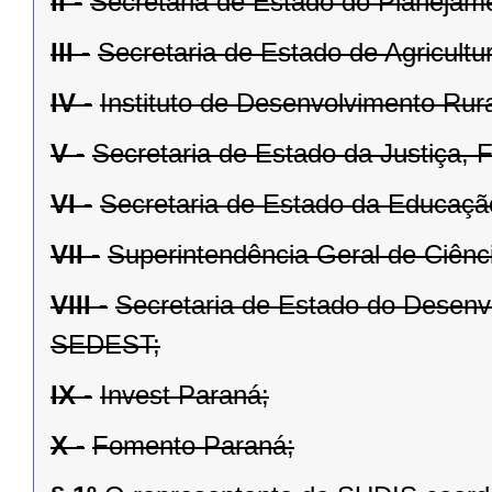
II -
Secretaria de Estado do Planejame
III -
Secretaria de Estado de Agricult
IV -
Instituto de Desenvolvimento Ru
V -
Secretaria de Estado da Justiça, 
VI -
Secretaria de Estado da Educaçã
VII -
Superintendência Geral de Ciênci
VIII -
Secretaria de Estado do Desenv
SEDEST;
IX -
Invest Paraná;
X -
Fomento Paraná;