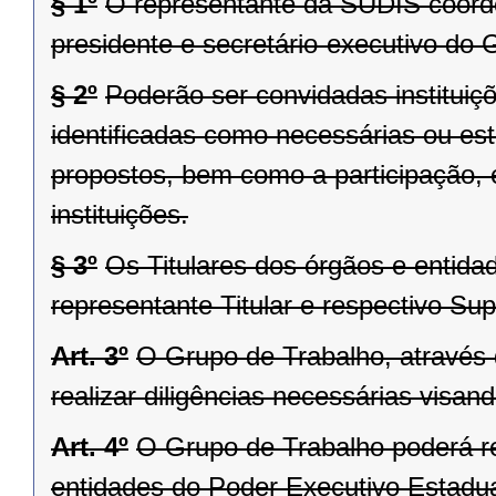
§ 1º
O representante da SUDIS coorde
presidente e secretário-executivo do 
§ 2º
Poderão ser convidadas institui
identificadas como necessárias ou est
propostos, bem como a participação, 
instituições.
§ 3º
Os Titulares dos órgãos e entidad
representante Titular e respectivo Sup
Art. 3º
O Grupo de Trabalho, através 
realizar diligências necessárias visan
Art. 4º
O Grupo de Trabalho poderá re
entidades do Poder Executivo Estadu