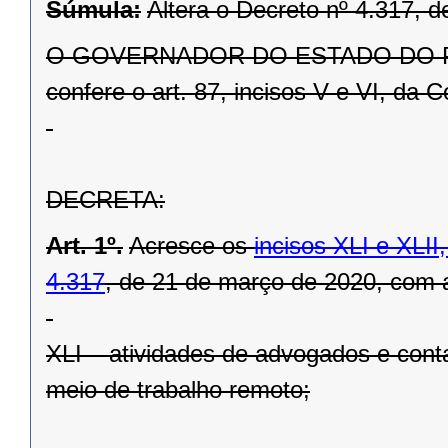
Súmula:
Altera o Decreto nº 4.317, 
O GOVERNADOR DO ESTADO DO PARAN
confere o art. 87, incisos V e VI, da C
DECRETA:
Art. 1º.
Acresce os
incisos XLI
e XLII,
4.317
, de 21 de março de 2020, com 
XLI – atividades de advogados e con
meio de trabalho remoto;