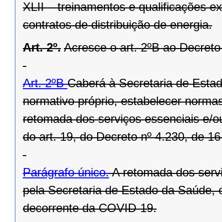
XLII – treinamentos e qualificações ex
contratos de distribuição de energia.
Art. 2º.
Acresce o art. 2ºB ao Decreto
Art. 2ºB
Caberá à Secretaria de Esta
normativo próprio, estabelecer norma
retomada dos serviços essenciais e/ou 
do art. 19, do Decreto nº 4.230, de 1
Parágrafo único.
A retomada dos servi
pela Secretaria de Estado da Saúde,
decorrente da COVID-19.