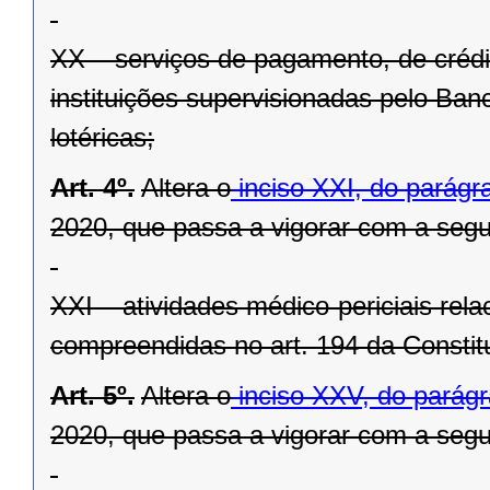
XX – serviços de pagamento, de crédi
instituições supervisionadas pelo Banc
lotéricas;
Art. 4º.
Altera o
inciso XXI, do parágra
2020, que passa a vigorar com a segu
XXI – atividades médico-periciais rel
compreendidas no art. 194 da Constit
Art. 5º.
Altera o
inciso XXV, do parágra
2020, que passa a vigorar com a segu