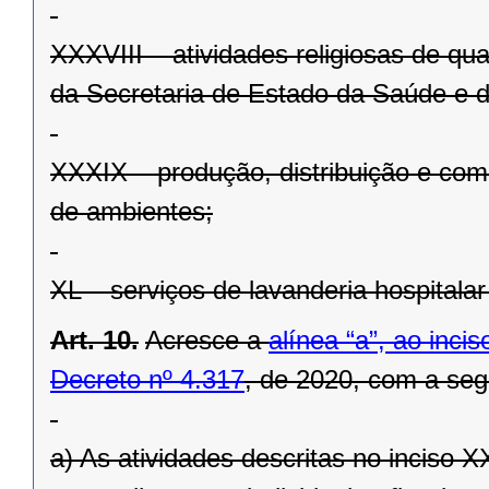
XXXVIII – atividades religiosas de q
da Secretaria de Estado da Saúde e d
XXXIX – produção, distribuição e come
de ambientes;
XL – serviços de lavanderia hospitalar 
Art. 10.
Acresce a
alínea “a”, ao inci
Decreto nº 4.317
, de 2020, com a seg
a) As atividades descritas no inciso 