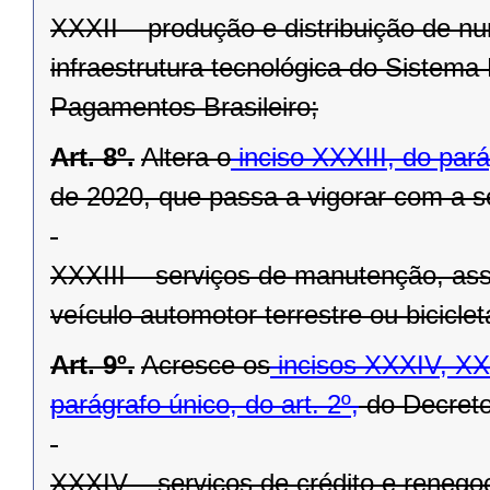
XXXII – produção e distribuição de n
infraestrutura tecnológica do Sistema
Pagamentos Brasileiro;
Art. 8º.
Altera o
inciso XXXIII, do pará
de 2020, que passa a vigorar com a s
XXXIII – serviços de manutenção, ass
veículo automotor terrestre ou biciclet
Art. 9º.
Acresce os
incisos XXXIV
, X
parágrafo único, do art. 2º,
do Decreto
XXXIV – serviços de crédito e renegoc