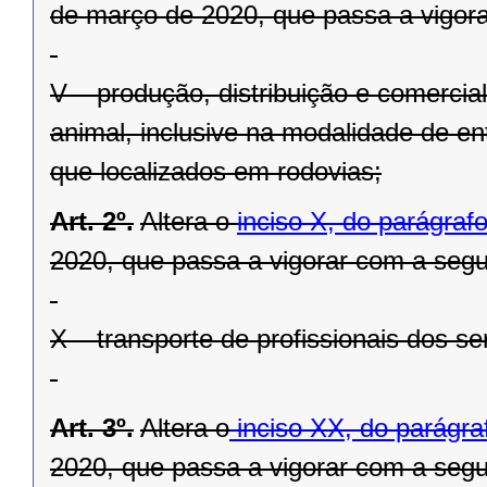
de março de 2020, que passa a vigora
V – produção, distribuição e comerci
animal, inclusive na modalidade de ent
que localizados em rodovias;
Art. 2º.
Altera o
inciso X, do parágrafo
2020, que passa a vigorar com a segu
X – transporte de profissionais dos se
Art. 3º.
Altera o
inciso XX, do parágraf
2020, que passa a vigorar com a segu