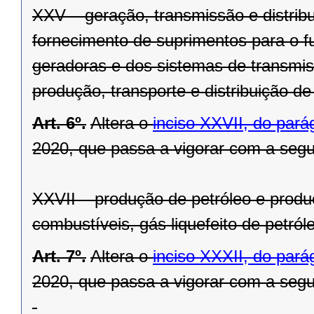
XXV – geração, transmissão e distribui
fornecimento de suprimentos para o 
geradoras e dos sistemas de transmiss
produção, transporte e distribuição de
Art. 6º.
Altera o
inciso XXVII, do parág
2020, que passa a vigorar com a segu
XXVII – produção de petróleo e produç
combustíveis, gás liquefeito de petról
Art. 7º.
Altera o
inciso XXXII, do parág
2020, que passa a vigorar com a segu