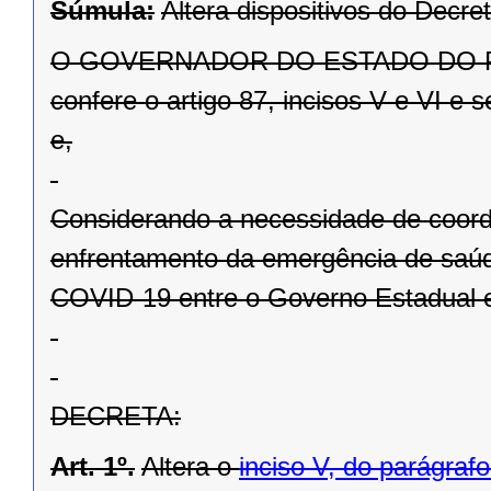
Súmula:
Altera dispositivos do Decre
O GOVERNADOR DO ESTADO DO PARAN
confere o artigo 87, incisos V e VI e 
e,
Considerando a necessidade de coord
enfrentamento da emergência de saúd
COVID-19 entre o Governo Estadual e
DECRETA:
Art. 1º.
Altera o
inciso V, do parágrafo