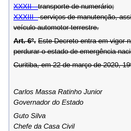
XXXII -
transporte de numerário;
XXXIII -
serviços de manutenção, assi
veículo automotor terrestre.
Art. 6º.
Este Decreto entra em vigor n
perdurar o estado de emergência nac
Curitiba, em 22 de março de 2020, 19
Carlos Massa Ratinho Junior
Governador do Estado
Guto Silva
Chefe da Casa Civil