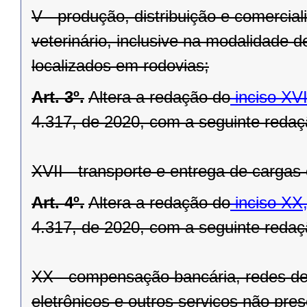
V - produção, distribuição e comerci
veterinário, inclusive na modalidade d
localizados em rodovias;
Art. 3º.
Altera a redação do
inciso XVI
4.317, de 2020, com a seguinte redaç
XVII - transporte e entrega de cargas
Art. 4º.
Altera a redação do
inciso XX,
4.317, de 2020, com a seguinte redaç
XX - compensação bancária, redes de 
eletrônicos e outros serviços não prese