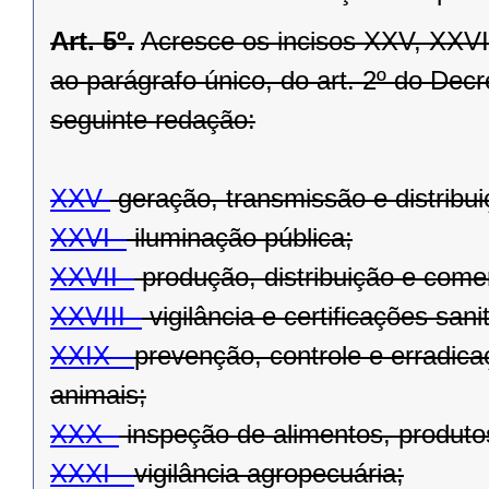
Art. 5º.
Acresce os incisos XXV, XXVI
ao parágrafo único, do art. 2º do Dec
seguinte redação:
XXV-
geração, transmissão e distribui
XXVI -
iluminação pública;
XXVII -
produção, distribuição e come
XXVIII -
vigilância e certificações sanit
XXIX -
prevenção, controle e erradic
animais;
XXX -
inspeção de alimentos, produtos
XXXI -
vigilância agropecuária;