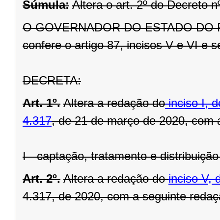
Súmula:
Altera o art. 2º do Decreto 
O GOVERNADOR DO ESTADO DO PARAN
confere o artigo 87, incisos V e VI e 
DECRETA:
Art. 1º.
Altera a redação do
inciso I, 
4.317
, de 21 de março de 2020, com 
I - captação, tratamento e distribuiçã
Art. 2º.
Altera a redação do
inciso V, 
4.317, de 2020, com a seguinte redaç