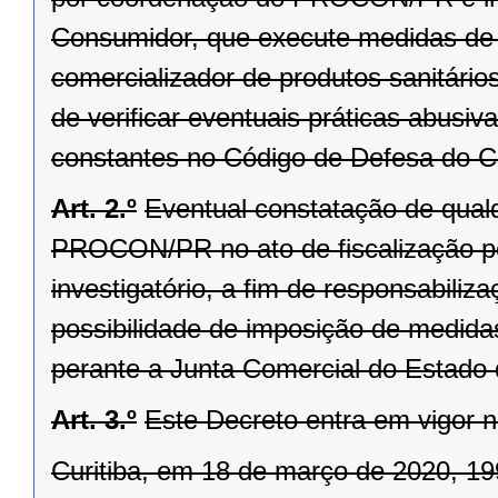
Consumidor, que execute medidas de fi
comercializador de produtos sanitário
de verificar eventuais práticas abusiv
constantes no Código de Defesa do 
Art. 2.º
Eventual constatação de qualqu
PROCON/PR no ato de fiscalização po
investigatório, a fim de responsabili
possibilidade de imposição de medidas 
perante a Junta Comercial do Estado
Art. 3.º
Este Decreto entra em vigor n
Curitiba, em 18 de março de 2020, 19