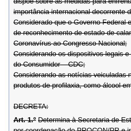
dispõe sobre as medidas para enfren
importância internacional decorrente
Considerado que o Governo Federal en
de reconhecimento de estado de cala
Coronavírus ao Congresso Nacional;
Considerando os dispositivos legais e
do Consumidor – CDC;
Considerando as notícias veiculadas 
produtos de profilaxia, como álcool e
DECRETA:
Art. 1.º
Determina à Secretaria de Es
por coordenação do PROCON/PR e int