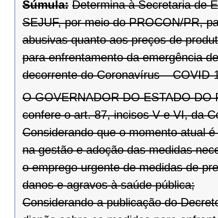
Súmula:
Determina à Secretaria de E
SEJUF, por meio do PROCON/PR, para 
abusivas quanto aos preços de produto
para enfrentamento da emergência de 
decorrente do Coronavírus – COVID-
O GOVERNADOR DO ESTADO DO PARAN
confere o art. 87, incisos V e VI, da C
Considerando que o momento atual é 
na gestão e adoção das medidas nece
o emprego urgente de medidas de prev
danos e agravos à saúde pública;
Considerando a publicação do Decret