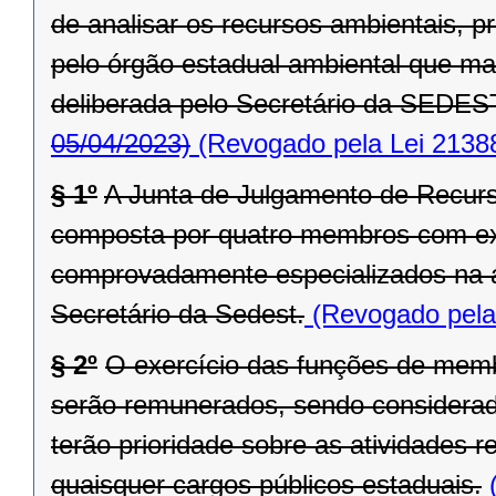
de analisar os recursos ambientais, pr
pelo órgão estadual ambiental que ma
deliberada pelo Secretário da SEDES
05/04/2023)
(Revogado pela Lei 2138
§ 1º
A Junta de Julgamento de Recurs
composta por quatro membros com ex
comprovadamente especializados na á
Secretário da Sedest.
(Revogado pela 
§ 2º
O exercício das funções de membr
serão remunerados, sendo considerad
terão prioridade sobre as atividades
quaisquer cargos públicos estaduais.
(