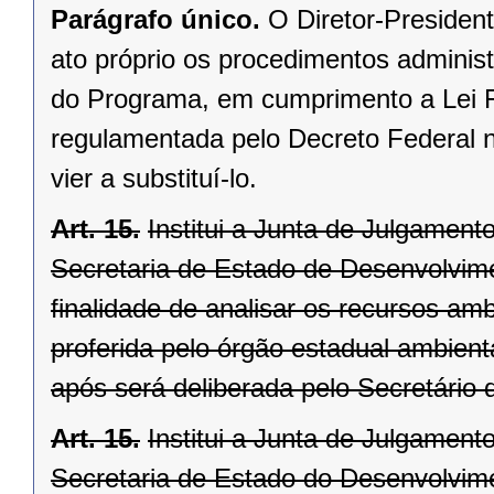
Parágrafo único.
O Diretor-President
ato próprio os procedimentos adminis
do Programa, em cumprimento a Lei Fe
regulamentada pelo Decreto Federal n
vier a substituí-lo.
Art. 15.
Institui a Junta de Julgamen
Secretaria de Estado de Desenvolvim
finalidade de analisar os recursos amb
proferida pelo órgão estadual ambient
após será deliberada pelo Secretário 
Art. 15.
Institui a Junta de Julgamen
Secretaria de Estado do Desenvolvim