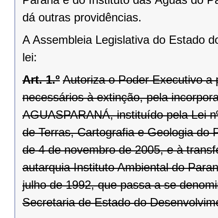
dá outras providências.
A Assembleia Legislativa do Estado d
lei:
Art. 1.º
Autoriza o Poder Executivo a p
necessários à extinção, pela incorpor
AGUASPARANÁ, instituído pela Lei nº 
de Terras, Cartografia e Geologia do P
de 4 de novembro de 2005, e à transf
autarquia Instituto Ambiental do Paran
julho de 1992, que passa a se denomin
Secretaria de Estado do Desenvolvim