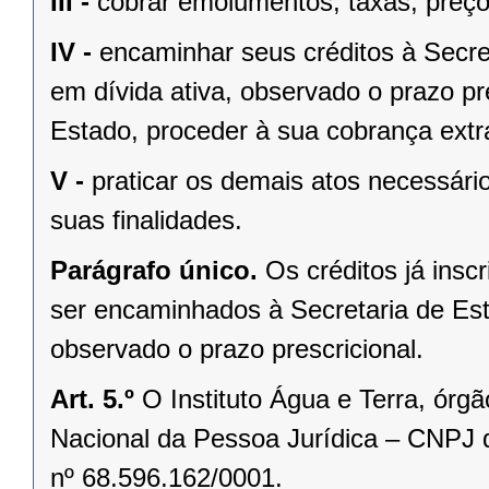
III -
cobrar emolumentos, taxas, preço
IV -
encaminhar seus créditos à Secre
em dívida ativa, observado o prazo pr
Estado, proceder à sua cobrança extraju
V -
praticar os demais atos necessár
suas finalidades.
Parágrafo único.
Os créditos já insc
ser encaminhados à Secretaria de Es
observado o prazo prescricional.
Art. 5.º
O Instituto Água e Terra, órg
Nacional da Pessoa Jurídica – CNPJ d
nº 68.596.162/0001.