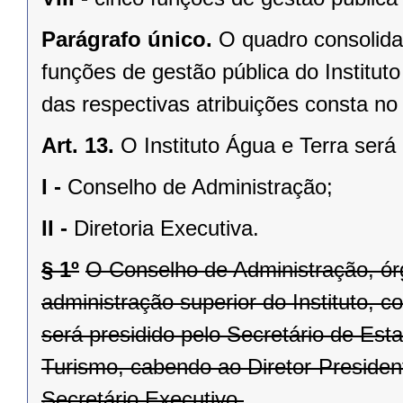
Parágrafo único.
O quadro consolid
funções de gestão pública do Institut
das respectivas atribuições consta no
Art. 13.
O Instituto Água e Terra será
I -
Conselho de Administração;
II -
Diretoria Executiva.
§ 1º
O Conselho de Administração, ór
administração superior do Instituto,
será presidido pelo Secretário de Es
Turismo, cabendo ao Diretor-President
Secretário Executivo.