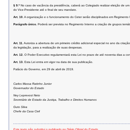
§ 9.º
No caso de vacância da presidência, caberá ao Colegiado realizar eleição de 
do Vice-Presidente até o final de seu mandato.
Art. 10.
A organização e o funcionamento do Ceter serão disciplinados em Regimento I
Parágrafo único.
Poderá ser prevista no Regimento Interno a criação de grupos temát
Art. 11.
Autoriza a abertura de um primeiro crédito adicional especial no ano da criaç
da legislação, para a realização de suas despesas.
Art. 12.
O Poder Executivo regulamentará esta Lei no prazo de até noventa dias a con
Art. 13.
Esta Lei entra em vigor na data de sua publicação.
Palácio do Governo, em 29 de abril de 2019.
Carlos Massa Ratinho Junior
Governador do Estado
Ney Leprevost Neto
Secretário de Estado da Justiça, Trabalho e Direitos Humanos
Guto Silva
Chefe da Casa Civil
Este texto não substitui o publicado no Diário Oficial do Estado