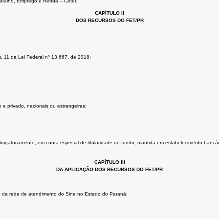
rabalho, Emprego e Renda – Ceter.
CAPÍTULO II
DOS RECURSOS DO FET/PR
. 11 da Lei Federal nº 13.667, de 2018;
 e privado, nacionais ou estrangeiras;
rigatoriamente, em conta especial de titularidade do fundo, mantida em estabelecimento bancári
CAPÍTULO III
DA APLICAÇÃO DOS RECURSOS DO FET/PR
 da rede de atendimento do Sine no Estado do Paraná;