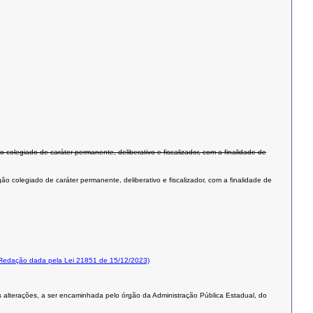
olegiado de caráter permanente, deliberativo e fiscalizador, com a finalidade de
 colegiado de caráter permanente, deliberativo e fiscalizador, com a finalidade de
Redação dada pela Lei 21851 de 15/12/2023)
s alterações, a ser encaminhada pelo órgão da Administração Pública Estadual, do