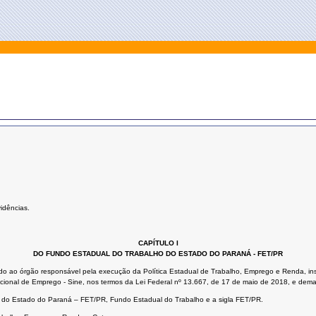
idências.
CAPÍTULO I
DO FUNDO ESTADUAL DO TRABALHO DO ESTADO DO PARANÁ - FET/PR
do ao órgão responsável pela execução da Política Estadual de Trabalho, Emprego e Renda, inst
ional de Emprego - Sine, nos termos da Lei Federal nº 13.667, de 17 de maio de 2018, e demai
o do Estado do Paraná – FET/PR, Fundo Estadual do Trabalho e a sigla FET/PR.