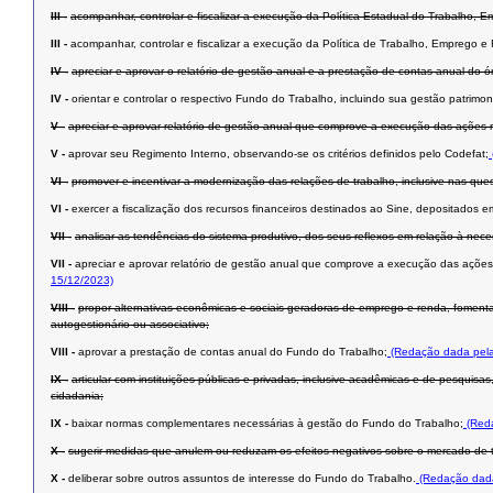
III -
acompanhar, controlar e fiscalizar a execução da Política Estadual do Trabalho,
III -
acompanhar, controlar e fiscalizar a execução da Política de Trabalho, Emprego 
IV -
apreciar e aprovar o relatório de gestão anual e a prestação de contas anual do
IV -
orientar e controlar o respectivo Fundo do Trabalho, incluindo sua gestão patrimoni
V -
apreciar e aprovar relatório de gestão anual que comprove a execução das ações re
V -
aprovar seu Regimento Interno, observando-se os critérios definidos pelo Codefat;
VI -
promover e incentivar a modernização das relações de trabalho, inclusive nas que
VI -
exercer a fiscalização dos recursos financeiros destinados ao Sine, depositados e
VII -
analisar as tendências do sistema produtivo, dos seus reflexos em relação à nec
VII -
apreciar e aprovar relatório de gestão anual que comprove a execução das ações 
15/12/2023)
VIII -
propor alternativas econômicas e sociais geradoras de emprego e renda, foment
autogestionário ou associativo;
VIII -
aprovar a prestação de contas anual do Fundo do Trabalho;
(Redação dada pela
IX -
articular com instituições públicas e privadas, inclusive acadêmicas e de pesqui
cidadania;
IX -
baixar normas complementares necessárias à gestão do Fundo do Trabalho;
(Reda
X -
sugerir medidas que anulem ou reduzam os efeitos negativos sobre o mercado de tr
X -
deliberar sobre outros assuntos de interesse do Fundo do Trabalho.
(Redação dada