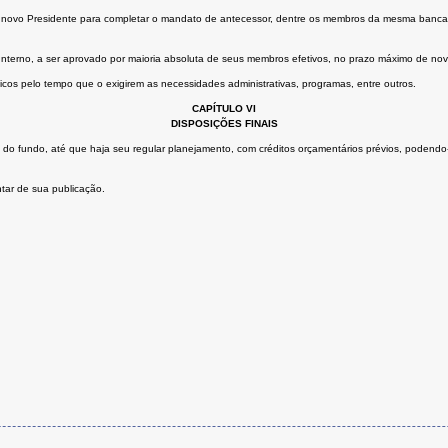
um novo Presidente para completar o mandato de antecessor, dentre os membros da mesma bancad
nterno, a ser aprovado por maioria absoluta de seus membros efetivos, no prazo máximo de nove
icos pelo tempo que o exigirem as necessidades administrativas, programas, entre outros.
CAPÍTULO VI
DISPOSIÇÕES FINAIS
ão do fundo, até que haja seu regular planejamento, com créditos orçamentários prévios, podendo
tar de sua publicação.