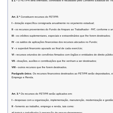
§ 2.º
O FET/PR será orientado, controlado e fiscalizado pelo Conselho Estadual do T
Art. 2.º
Constituem recursos do FET/PR:
I -
dotação específica consignada anualmente no orçamento estadual;
II -
os recursos provenientes do Fundo de Amparo ao Trabalhador - FAT, conforme o art
III -
os créditos suplementares, especiais e extraordinários que lhe forem destinados;
IV -
os saldos de aplicações financeiras dos recursos alocados no Fundo;
V -
o superávit financeiro apurado ao final de cada exercício;
VI -
recursos oriundos de convênios firmados com órgãos e entidades de direito público
VII -
doações, auxílios e contribuições que lhe venham a ser destinados;
VIII -
outros recursos que lhe forem destinados.
Parágrafo único.
Os recursos financeiros destinados ao FET/PR serão depositados, ob
Emprego e Renda.
Art. 3.º
Os recursos do FET/PR serão aplicados em:
I -
despesas com a organização, implementação, manutenção, modernização e gestão
II -
fomento ao trabalho, emprego e renda, tais como:
a)
instruir o trabalhador à percepção de seguro-desemprego;