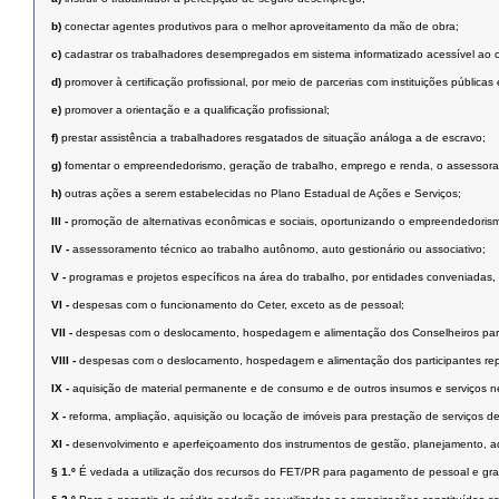
b)
conectar agentes produtivos para o melhor aproveitamento da mão de obra;
c)
cadastrar os trabalhadores desempregados em sistema informatizado acessível ao 
d)
promover à certificação profissional, por meio de parcerias com instituições públicas
e)
promover a orientação e a qualificação profissional;
f)
prestar assistência a trabalhadores resgatados de situação análoga a de escravo;
g)
fomentar o empreendedorismo, geração de trabalho, emprego e renda, o assessora
h)
outras ações a serem estabelecidas no Plano Estadual de Ações e Serviços;
III -
promoção de alternativas econômicas e sociais, oportunizando o empreendedorismo,
IV -
assessoramento técnico ao trabalho autônomo, auto gestionário ou associativo;
V -
programas e projetos específicos na área do trabalho, por entidades conveniadas,
VI -
despesas com o funcionamento do Ceter, exceto as de pessoal;
VII -
despesas com o deslocamento, hospedagem e alimentação dos Conselheiros para 
VIII -
despesas com o deslocamento, hospedagem e alimentação dos participantes repr
IX -
aquisição de material permanente e de consumo e de outros insumos e serviços n
X -
reforma, ampliação, aquisição ou locação de imóveis para prestação de serviços d
XI -
desenvolvimento e aperfeiçoamento dos instrumentos de gestão, planejamento, ad
§ 1.º
É vedada a utilização dos recursos do FET/PR para pagamento de pessoal e grati