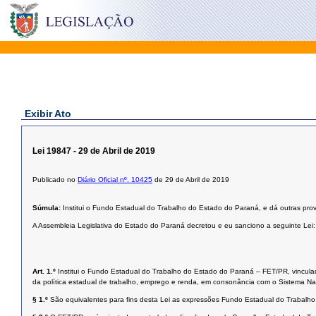
Exibir Ato
Lei 19847 - 29 de Abril de 2019
Publicado no
Diário Oficial nº. 10425
de 29 de Abril de 2019
Súmula:
Institui o Fundo Estadual do Trabalho do Estado do Paraná, e dá outras prov
A Assembleia Legislativa do Estado do Paraná decretou e eu sanciono a seguinte Lei:
Art. 1.º
Institui o Fundo Estadual do Trabalho do Estado do Paraná – FET/PR, vincula
da política estadual de trabalho, emprego e renda, em consonância com o Sistema Nac
§ 1.º
São equivalentes para fins desta Lei as expressões Fundo Estadual do Trabalh