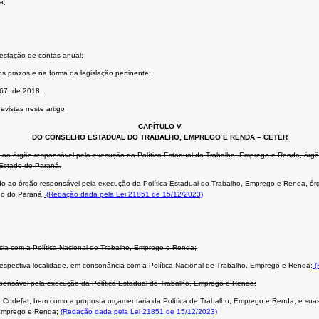
a;
restação de contas anual;
 prazos e na forma da legislação pertinente;
667, de 2018.
evistas neste artigo.
CAPÍTULO V
DO CONSELHO ESTADUAL DO TRABALHO, EMPREGO E RENDA – CETER
 ao órgão responsável pela execução da Política Estadual do Trabalho, Emprego e Renda, órgão c
o Estado do Paraná.
o ao órgão responsável pela execução da Política Estadual do Trabalho, Emprego e Renda, órgão
ado do Paraná.
(Redação dada pela Lei 21851 de 15/12/2023)
cia com a Política Nacional do Trabalho, Emprego e Renda;
 respectiva localidade, em consonância com a Política Nacional de Trabalho, Emprego e Renda;
(
sponsável pela execução da Política Estadual do Trabalho, Emprego e Renda;
lo Codefat, bem como a proposta orçamentária da Política de Trabalho, Emprego e Renda, e sua
, Emprego e Renda;
(Redação dada pela Lei 21851 de 15/12/2023)