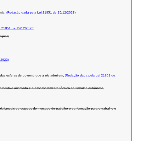
mia;
(Redação dada pela Lei 21851 de 15/12/2023)
i 21851 de 15/12/2023)
cípios;
/2023)
 das esferas de governo que a ele aderirem;
(Redação dada pela Lei 21851 de
 produtivo orientado e o assessoramento técnico ao trabalho autônomo,
 plurianuais de estudos do mercado de trabalho e da formação para o trabalho e