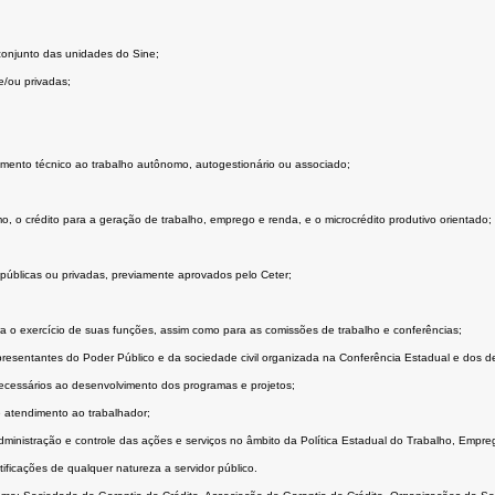
conjunto das unidades do Sine;
 e/ou privadas;
mento técnico ao trabalho autônomo, autogestionário ou associado;
 o crédito para a geração de trabalho, emprego e renda, e o microcrédito produtivo orientado;
 públicas ou privadas, previamente aprovados pelo Ceter;
o exercício de suas funções, assim como para as comissões de trabalho e conferências;
esentantes do Poder Público e da sociedade civil organizada na Conferência Estadual e dos d
ecessários ao desenvolvimento dos programas e projetos;
e atendimento ao trabalhador;
ministração e controle das ações e serviços no âmbito da Política Estadual do Trabalho, Empr
ficações de qualquer natureza a servidor público.