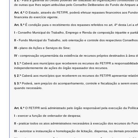
§ 2.º
Para a garantia do crédito poderão ser utilizadas as organizações constituídas 
de outras que lhes sejam atribuídas pelo Conselho Deliberativo do Fundo de Amparo a
Art. 4.º
O Estado, através do FET/PR, poderá efetuar repasses financeiros aos Fundos 
financeira do exercício vigente.
Art. 5.º
É condição para o recebimento dos repasses referidos no art. 4º desta Lei a ef
I -
Conselho Municipal do Trabalho, Emprego e Renda de composição tripartite e paritá
II -
Fundo Municipal do Trabalho, sob orientação e controle dos respectivos Conselho
III -
plano de Ações e Serviços do Sine;
IV -
comprovação orçamentária da existência de recursos próprios destinados à área d
§ 1.º
Caberá aos municípios que receberem os recursos do FET/PR a responsabilidade 
independentemente de ações do órgão repassador dos recursos.
§ 2.º
Caberá aos municípios que receberem os recursos do FET/PR apresentar relatóri
§ 3.º
Poderá, sem prejuízo do acompanhamento, controle e fiscalização a serem exerci
quando necessário.
Art. 6.º
O FET/PR será administrado pelo órgão responsável pela execução da Polític
I -
exercer a função de ordenador de despesa;
II -
praticar todos os atos administrativos necessários à execução dos recursos do Fun
III -
autorizar a instauração e homologação de licitação, dispensa, ou demais procedime