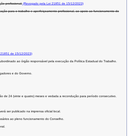
ão profissional;
(Revogado pela Lei 21851 de 15/12/2023)
ação para o trabalho e aperfeiçoamento profissional, ao apoio ao funcionamento do
 21851 de 15/12/2023)
 subordinado ao órgão responsável pela execução da Política Estadual do Trabalho.
regadores e do Governo.
ão de 24 (vinte e quatro) meses e vedada a recondução para período consecutivo.
rá ser publicado na imprensa oficial local.
essários ao pleno funcionamento do Conselho.
ral.