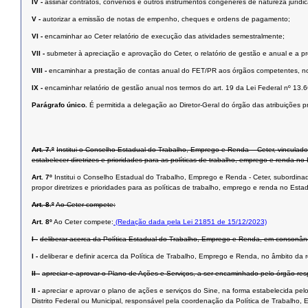
IV -
assinar contratos, convênios e outros instrumentos congêneres de natureza jurídic
V -
autorizar a emissão de notas de empenho, cheques e ordens de pagamento;
VI -
encaminhar ao Ceter relatório de execução das atividades semestralmente;
VII -
submeter à apreciação e aprovação do Ceter, o relatório de gestão e anual e a p
VIII -
encaminhar a prestação de contas anual do FET/PR aos órgãos competentes, nos
IX -
encaminhar relatório de gestão anual nos termos do art. 19 da Lei Federal nº 13.
Parágrafo único.
É permitida a delegação ao Diretor-Geral do órgão das atribuições pr
Art. 7.º
Institui o Conselho Estadual do Trabalho, Emprego e Renda – Ceter, vinculado
estabelecer diretrizes e prioridades para as políticas de trabalho, emprego e renda n
Art. 7º
Institui o Conselho Estadual do Trabalho, Emprego e Renda - Ceter, subordinad
propor diretrizes e prioridades para as políticas de trabalho, emprego e renda no Est
Art. 8.º
Ao Ceter compete:
Art. 8º
Ao Ceter compete:
(Redação dada pela Lei 21851 de 15/12/2023)
I -
deliberar acerca da Política Estadual do Trabalho, Emprego e Renda, em consonân
I -
deliberar e definir acerca da Política de Trabalho, Emprego e Renda, no âmbito da
II -
apreciar e aprovar o Plano de Ações e Serviços, a ser encaminhado pelo órgão re
II -
apreciar e aprovar o plano de ações e serviços do Sine, na forma estabelecida pe
Distrito Federal ou Municipal, responsável pela coordenação da Política de Trabalho