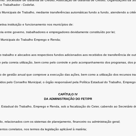
como: Sociedade de Garantia de Crédito, Associação de Garantia de Crédito, Organizações da Soci
o Trabalhador - Codefat.
Municipais de Trabalho, mediante transferências automáticas fundo a fundo, atendendo a critér
etiva instituição e funcionamento nos municípios de:
ria entre governo, trabalhadores e empregadores devidamente constituído por lei;
s Municipais do Trabalho Emprego e Renda;
o trabalho e alocados aos respectivos fundos adicionados aos recebidos de transferência de out
pela correta utilização, bem como pelo controle e pelo acompanhamento dos programas, dos pro
o de gestão anual que comprove a execução das ações, bem como a utilização dos recursos tran
dos pelo Conselho Municipal, o órgão responsável pela Política Estadual do Trabalho, Emprego e
CAPÍTULO IV
DA ADMINISTRAÇÃO DO FET/PR
a Estadual do Trabalho, Emprego e Renda, sob a fiscalização do Ceter, cabendo ao Secretário 
do, relacionados com os sistemas de planejamento, financeiro ou administração geral;
ntos correlatos, nos termos da legislação aplicável à matéria;