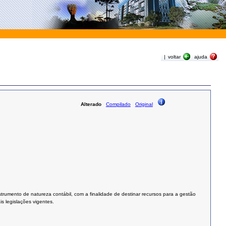
|
voltar
ajuda
Alterado
Compilado
Original
rumento de natureza contábil, com a finalidade de destinar recursos para a gestão
s legislações vigentes.