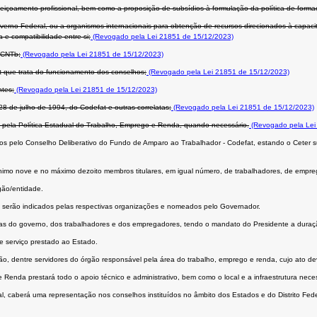
çoamento profissional, bem como a proposição de subsídios à formulação da política de formaç
rno Federal, ou a organismos internacionais para obtenção de recursos direcionados à capacit
e compatibilidade entre si;
(Revogado pela Lei 21851 de 15/12/2023)
- CNTb;
(Revogado pela Lei 21851 de 15/12/2023)
t que trata do funcionamento dos conselhos;
(Revogado pela Lei 21851 de 15/12/2023)
ntes;
(Revogado pela Lei 21851 de 15/12/2023)
 de julho de 1994, do Codefat e outras correlatas;
(Revogado pela Lei 21851 de 15/12/2023)
el pela Política Estadual do Trabalho, Emprego e Renda, quando necessário.
(Revogado pela Lei
nidos pelo Conselho Deliberativo do Fundo de Amparo ao Trabalhador - Codefat, estando o Ceter
 mínimo nove e no máximo dezoito membros titulares, em igual número, de trabalhadores, de emp
gão/entidade.
s, serão indicados pelas respectivas organizações e nomeados pelo Governador.
das do governo, dos trabalhadores e dos empregadores, tendo o mandato do Presidente a duraç
 serviço prestado ao Estado.
o, dentre servidores do órgão responsável pela área do trabalho, emprego e renda, cujo ato deve
Renda prestará todo o apoio técnico e administrativo, bem como o local e a infraestrutura nec
, caberá uma representação nos conselhos instituídos no âmbito dos Estados e do Distrito Fede