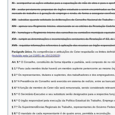
XI -
acompanhar as ações voltadas para a capacitação de mão de obra e para o aperfei
XII -
avaliar previamente propostas de órgãos estaduais a serem encaminhadas ao Gove
mercado de trabalho e à geração de emprego e renda, de forma a assegurar coerência 
XIII -
subsidiar, quando solicitado às deliberações do Conselho Nacional do Trabalho 
XIV -
aprovar seu Regimento Interno, observando-se os critérios da Resolução Codefa
XV -
homologar o Regimento Interno dos conselhos ou comissões municipais equivale
XVI -
cumprir as determinações e recomendações constantes da Resolução nº 63, de 28
XVII -
requisitar informações referentes à aplicação dos recursos ao órgão responsáv
Parágrafo único.
As competências e atribuições do Ceter respeitarão os limites defi
(Incluído pela Lei 21851 de 15/12/2023)
Art. 9.º
O Conselho, constituído de forma tripartite e paritária, será composto de no
§ 1.º
Para cada membro titular haverá um membro suplente pertencente ao mesmo ór
§ 2.º
Os representantes, titulares e suplentes, dos trabalhadores e dos empregadore
§ 3.º
A Presidência do Conselho será exercida em sistema de rodízio, entre as banca
§ 4.º
A função de membro do Ceter não será remunerada, sendo considerado relevante
§ 5.º
O Secretário-Executivo e seu substituto serão designados para a respectiva funçã
§ 6.º
O órgão responsável pela execução da Política Estadual do Trabalho, Emprego e 
§ 7.º
Às Superintendências Regionais do Trabalho, representantes do Governo Federal
§ 8.º
O mandato de cada representante é de quatro anos, permitida a recondução.