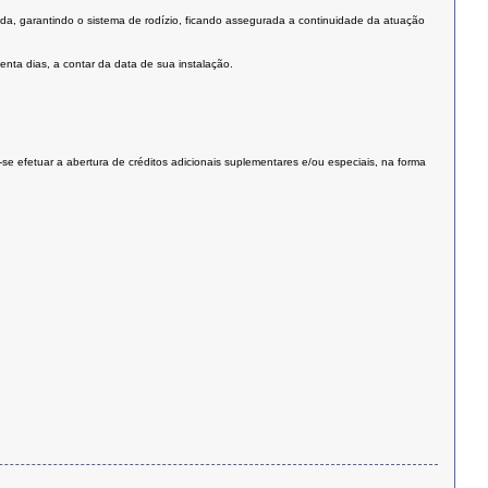
a, garantindo o sistema de rodízio, ficando assegurada a continuidade da atuação
nta dias, a contar da data de sua instalação.
-se efetuar a abertura de créditos adicionais suplementares e/ou especiais, na forma