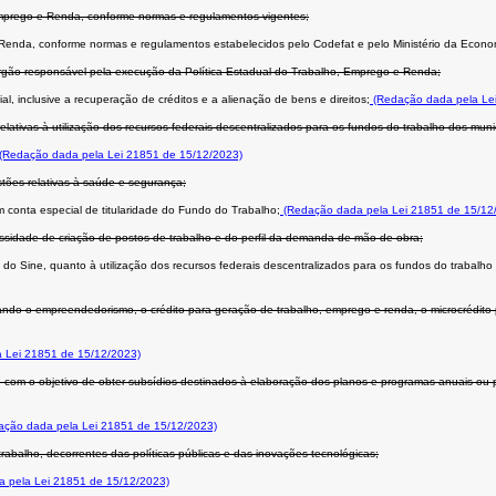
 Emprego e Renda, conforme normas e regulamentos vigentes;
e Renda, conforme normas e regulamentos estabelecidos pelo Codefat e pelo Ministério da Econo
 órgão responsável pela execução da Política Estadual do Trabalho, Emprego e Renda;
al, inclusive a recuperação de créditos e a alienação de bens e direitos;
(Redação dada pela Le
lativas à utilização dos recursos federais descentralizados para os fundos do trabalho dos muni
(Redação dada pela Lei 21851 de 15/12/2023)
stões relativas à saúde e segurança;
m conta especial de titularidade do Fundo do Trabalho;
(Redação dada pela Lei 21851 de 15/12
essidade de criação de postos de trabalho e do perfil da demanda de mão de obra;
do Sine, quanto à utilização dos recursos federais descentralizados para os fundos do trabalho
ando o empreendedorismo, o crédito para geração de trabalho, emprego e renda, o microcrédito
 Lei 21851 de 15/12/2023)
sas, com o objetivo de obter subsídios destinados à elaboração dos planos e programas anuais ou
ção dada pela Lei 21851 de 15/12/2023)
abalho, decorrentes das políticas públicas e das inovações tecnológicas;
 pela Lei 21851 de 15/12/2023)