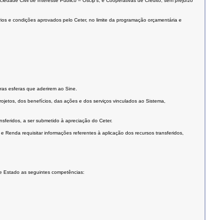
edade Civil de Interesse Público – Oscip’s, e Cooperativas de Crédito, sem prejuízo
ios e condições aprovados pelo Ceter, no limite da programação orçamentária e
ras esferas que aderirem ao Sine.
jetos, dos benefícios, das ações e dos serviços vinculados ao Sistema,
sferidos, a ser submetido à apreciação do Ceter.
 Renda requisitar informações referentes à aplicação dos recursos transferidos,
de Estado as seguintes competências: