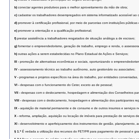
b)
conectar agentes produtivos para o melhor aproveitamento da mão de obra;
c)
cadastrar os trabalhadores desempregados em sistema informatizado acessível ao 
d)
promover à certificação profissional, por meio de parcerias com instituições públicas
e)
promover a orientação e a qualificação profissional;
f)
prestar assistência a trabalhadores resgatados de situação análoga a de escravo;
g)
fomentar o empreendedorismo, geração de trabalho, emprego e renda, o assessora
h)
outras ações a serem estabelecidas no Plano Estadual de Ações e Serviços;
III -
promoção de alternativas econômicas e sociais, oportunizando o empreendedorismo,
IV -
assessoramento técnico ao trabalho autônomo, auto gestionário ou associativo;
V -
programas e projetos específicos na área do trabalho, por entidades conveniadas,
VI -
despesas com o funcionamento do Ceter, exceto as de pessoal;
VII -
despesas com o deslocamento, hospedagem e alimentação dos Conselheiros para 
VIII -
despesas com o deslocamento, hospedagem e alimentação dos participantes repr
IX -
aquisição de material permanente e de consumo e de outros insumos e serviços n
X -
reforma, ampliação, aquisição ou locação de imóveis para prestação de serviços d
XI -
desenvolvimento e aperfeiçoamento dos instrumentos de gestão, planejamento, ad
§ 1.º
É vedada a utilização dos recursos do FET/PR para pagamento de pessoal e grati