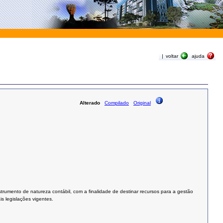
|
voltar
ajuda
Alterado
Compilado
Original
rumento de natureza contábil, com a finalidade de destinar recursos para a gestão
s legislações vigentes.