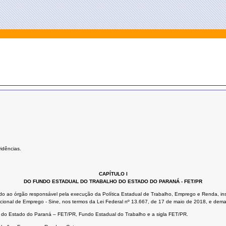
idências.
CAPÍTULO I
DO FUNDO ESTADUAL DO TRABALHO DO ESTADO DO PARANÁ - FET/PR
do ao órgão responsável pela execução da Política Estadual de Trabalho, Emprego e Renda, inst
ional de Emprego - Sine, nos termos da Lei Federal nº 13.667, de 17 de maio de 2018, e demai
o do Estado do Paraná – FET/PR, Fundo Estadual do Trabalho e a sigla FET/PR.