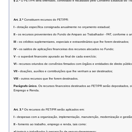
§ 2.º
O FET/PR será orientado, controlado e fiscalizado pelo Conselho Estadual do T
Art. 2.º
Constituem recursos do FET/PR:
I -
dotação específica consignada anualmente no orçamento estadual;
II -
os recursos provenientes do Fundo de Amparo ao Trabalhador - FAT, conforme o art
III -
os créditos suplementares, especiais e extraordinários que lhe forem destinados;
IV -
os saldos de aplicações financeiras dos recursos alocados no Fundo;
V -
o superávit financeiro apurado ao final de cada exercício;
VI -
recursos oriundos de convênios firmados com órgãos e entidades de direito público
VII -
doações, auxílios e contribuições que lhe venham a ser destinados;
VIII -
outros recursos que lhe forem destinados.
Parágrafo único.
Os recursos financeiros destinados ao FET/PR serão depositados, ob
Emprego e Renda.
Art. 3.º
Os recursos do FET/PR serão aplicados em:
I -
despesas com a organização, implementação, manutenção, modernização e gestão
II -
fomento ao trabalho, emprego e renda, tais como:
a)
instruir o trabalhador à percepção de seguro-desemprego;