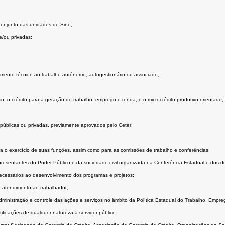
conjunto das unidades do Sine;
 e/ou privadas;
mento técnico ao trabalho autônomo, autogestionário ou associado;
 o crédito para a geração de trabalho, emprego e renda, e o microcrédito produtivo orientado;
 públicas ou privadas, previamente aprovados pelo Ceter;
o exercício de suas funções, assim como para as comissões de trabalho e conferências;
esentantes do Poder Público e da sociedade civil organizada na Conferência Estadual e dos d
ecessários ao desenvolvimento dos programas e projetos;
e atendimento ao trabalhador;
ministração e controle das ações e serviços no âmbito da Política Estadual do Trabalho, Empr
ficações de qualquer natureza a servidor público.