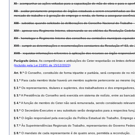
XI -
acompanhar as ações voltadas para a capacitação de mão de obra e para o aperfei
XII -
avaliar previamente propostas de órgãos estaduais a serem encaminhadas ao Gove
mercado de trabalho e à geração de emprego e renda, de forma a assegurar coerência 
XIII -
subsidiar, quando solicitado às deliberações do Conselho Nacional do Trabalho 
XIV -
aprovar seu Regimento Interno, observando-se os critérios da Resolução Codefa
XV -
homologar o Regimento Interno dos conselhos ou comissões municipais equivale
XVI -
cumprir as determinações e recomendações constantes da Resolução nº 63, de 28
XVII -
requisitar informações referentes à aplicação dos recursos ao órgão responsáv
Parágrafo único.
As competências e atribuições do Ceter respeitarão os limites defi
(Incluído pela Lei 21851 de 15/12/2023)
Art. 9.º
O Conselho, constituído de forma tripartite e paritária, será composto de no
§ 1.º
Para cada membro titular haverá um membro suplente pertencente ao mesmo ór
§ 2.º
Os representantes, titulares e suplentes, dos trabalhadores e dos empregadore
§ 3.º
A Presidência do Conselho será exercida em sistema de rodízio, entre as banca
§ 4.º
A função de membro do Ceter não será remunerada, sendo considerado relevante
§ 5.º
O Secretário-Executivo e seu substituto serão designados para a respectiva funçã
§ 6.º
O órgão responsável pela execução da Política Estadual do Trabalho, Emprego e 
§ 7.º
Às Superintendências Regionais do Trabalho, representantes do Governo Federal
§ 8.º
O mandato de cada representante é de quatro anos, permitida a recondução.