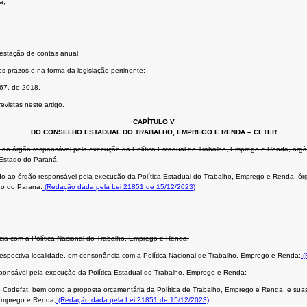
a;
restação de contas anual;
 prazos e na forma da legislação pertinente;
667, de 2018.
evistas neste artigo.
CAPÍTULO V
DO CONSELHO ESTADUAL DO TRABALHO, EMPREGO E RENDA – CETER
 ao órgão responsável pela execução da Política Estadual do Trabalho, Emprego e Renda, órgão c
o Estado do Paraná.
o ao órgão responsável pela execução da Política Estadual do Trabalho, Emprego e Renda, órgão
ado do Paraná.
(Redação dada pela Lei 21851 de 15/12/2023)
cia com a Política Nacional do Trabalho, Emprego e Renda;
 respectiva localidade, em consonância com a Política Nacional de Trabalho, Emprego e Renda;
(
sponsável pela execução da Política Estadual do Trabalho, Emprego e Renda;
lo Codefat, bem como a proposta orçamentária da Política de Trabalho, Emprego e Renda, e sua
, Emprego e Renda;
(Redação dada pela Lei 21851 de 15/12/2023)