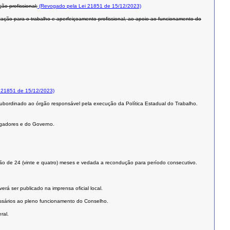
ão profissional;
(Revogado pela Lei 21851 de 15/12/2023)
ação para o trabalho e aperfeiçoamento profissional, ao apoio ao funcionamento do
 21851 de 15/12/2023)
 subordinado ao órgão responsável pela execução da Política Estadual do Trabalho.
regadores e do Governo.
ão de 24 (vinte e quatro) meses e vedada a recondução para período consecutivo.
rá ser publicado na imprensa oficial local.
essários ao pleno funcionamento do Conselho.
ral.