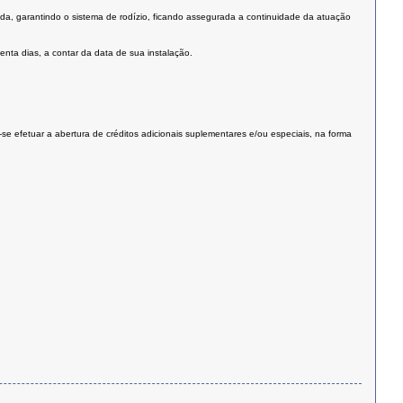
a, garantindo o sistema de rodízio, ficando assegurada a continuidade da atuação
nta dias, a contar da data de sua instalação.
-se efetuar a abertura de créditos adicionais suplementares e/ou especiais, na forma