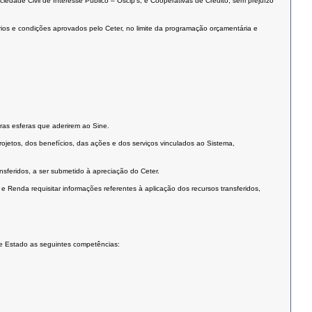
edade Civil de Interesse Público – Oscip’s, e Cooperativas de Crédito, sem prejuízo
ios e condições aprovados pelo Ceter, no limite da programação orçamentária e
ras esferas que aderirem ao Sine.
jetos, dos benefícios, das ações e dos serviços vinculados ao Sistema,
sferidos, a ser submetido à apreciação do Ceter.
 Renda requisitar informações referentes à aplicação dos recursos transferidos,
de Estado as seguintes competências: