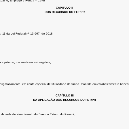
rabalho, Emprego e Renda – Ceter.
CAPÍTULO II
DOS RECURSOS DO FET/PR
. 11 da Lei Federal nº 13.667, de 2018;
 e privado, nacionais ou estrangeiras;
rigatoriamente, em conta especial de titularidade do fundo, mantida em estabelecimento bancári
CAPÍTULO III
DA APLICAÇÃO DOS RECURSOS DO FET/PR
 da rede de atendimento do Sine no Estado do Paraná;