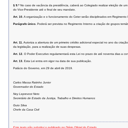
§ 9.º
No caso de vacância da presidência, caberá ao Colegiado realizar eleição de 
do Vice-Presidente até o final de seu mandato.
Art. 10.
A organização e o funcionamento do Ceter serão disciplinados em Regimento I
Parágrafo único.
Poderá ser prevista no Regimento Interno a criação de grupos temát
Art. 11.
Autoriza a abertura de um primeiro crédito adicional especial no ano da criaç
da legislação, para a realização de suas despesas.
Art. 12.
O Poder Executivo regulamentará esta Lei no prazo de até noventa dias a con
Art. 13.
Esta Lei entra em vigor na data de sua publicação.
Palácio do Governo, em 29 de abril de 2019.
Carlos Massa Ratinho Junior
Governador do Estado
Ney Leprevost Neto
Secretário de Estado da Justiça, Trabalho e Direitos Humanos
Guto Silva
Chefe da Casa Civil
Este texto não substitui o publicado no Diário Oficial do Estado