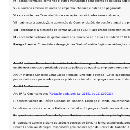
IV -
assinar contratos, convênios e outros instrumentos congêneres de natureza jurídic
V -
autorizar a emissão de notas de empenho, cheques e ordens de pagamento;
VI -
encaminhar ao Ceter relatório de execução das atividades semestralmente;
VII -
submeter à apreciação e aprovação do Ceter, o relatório de gestão e anual e a p
VIII -
encaminhar a prestação de contas anual do FET/PR aos órgãos competentes, nos
IX -
encaminhar relatório de gestão anual nos termos do art. 19 da Lei Federal nº 13.
Parágrafo único.
É permitida a delegação ao Diretor-Geral do órgão das atribuições pr
Art. 7.º
Institui o Conselho Estadual do Trabalho, Emprego e Renda – Ceter, vinculado
estabelecer diretrizes e prioridades para as políticas de trabalho, emprego e renda n
Art. 7º
Institui o Conselho Estadual do Trabalho, Emprego e Renda - Ceter, subordinad
propor diretrizes e prioridades para as políticas de trabalho, emprego e renda no Est
Art. 8.º
Ao Ceter compete:
Art. 8º
Ao Ceter compete:
(Redação dada pela Lei 21851 de 15/12/2023)
I -
deliberar acerca da Política Estadual do Trabalho, Emprego e Renda, em consonân
I -
deliberar e definir acerca da Política de Trabalho, Emprego e Renda, no âmbito da
II -
apreciar e aprovar o Plano de Ações e Serviços, a ser encaminhado pelo órgão re
II -
apreciar e aprovar o plano de ações e serviços do Sine, na forma estabelecida pe
Distrito Federal ou Municipal, responsável pela coordenação da Política de Trabalho