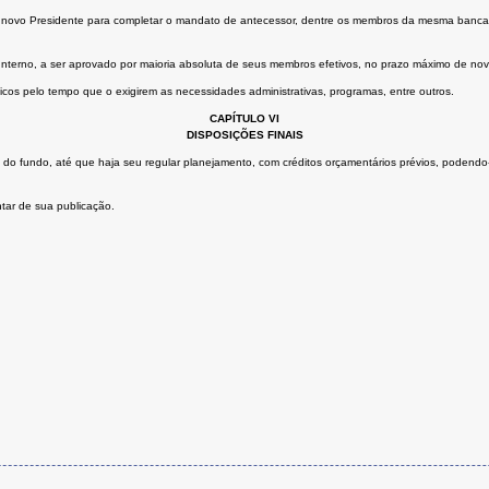
um novo Presidente para completar o mandato de antecessor, dentre os membros da mesma bancad
nterno, a ser aprovado por maioria absoluta de seus membros efetivos, no prazo máximo de nove
icos pelo tempo que o exigirem as necessidades administrativas, programas, entre outros.
CAPÍTULO VI
DISPOSIÇÕES FINAIS
ão do fundo, até que haja seu regular planejamento, com créditos orçamentários prévios, podendo
tar de sua publicação.