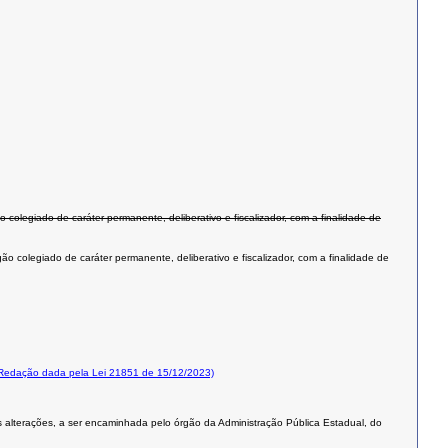
olegiado de caráter permanente, deliberativo e fiscalizador, com a finalidade de
 colegiado de caráter permanente, deliberativo e fiscalizador, com a finalidade de
Redação dada pela Lei 21851 de 15/12/2023)
s alterações, a ser encaminhada pelo órgão da Administração Pública Estadual, do