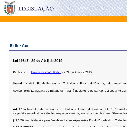
Exibir Ato
Lei 19847 - 29 de Abril de 2019
Publicado no
Diário Oficial nº. 10425
de 29 de Abril de 2019
Súmula:
Institui o Fundo Estadual do Trabalho do Estado do Paraná, e dá outras prov
A Assembleia Legislativa do Estado do Paraná decretou e eu sanciono a seguinte Lei:
Art. 1.º
Institui o Fundo Estadual do Trabalho do Estado do Paraná – FET/PR, vincula
da política estadual de trabalho, emprego e renda, em consonância com o Sistema Nac
§ 1.º
São equivalentes para fins desta Lei as expressões Fundo Estadual do Trabalh