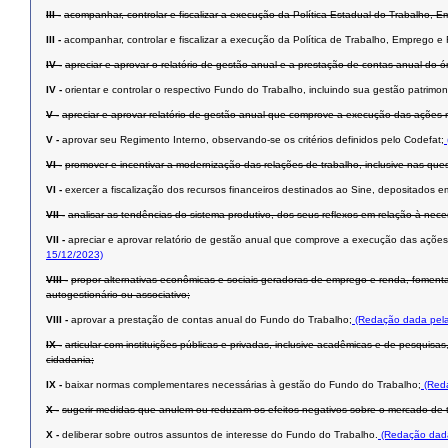
III -
acompanhar, controlar e fiscalizar a execução da Política Estadual do Trabalho,
III -
acompanhar, controlar e fiscalizar a execução da Política de Trabalho, Emprego 
IV -
apreciar e aprovar o relatório de gestão anual e a prestação de contas anual do
IV -
orientar e controlar o respectivo Fundo do Trabalho, incluindo sua gestão patrimoni
V -
apreciar e aprovar relatório de gestão anual que comprove a execução das ações re
V -
aprovar seu Regimento Interno, observando-se os critérios definidos pelo Codefat;
VI -
promover e incentivar a modernização das relações de trabalho, inclusive nas que
VI -
exercer a fiscalização dos recursos financeiros destinados ao Sine, depositados e
VII -
analisar as tendências do sistema produtivo, dos seus reflexos em relação à nec
VII -
apreciar e aprovar relatório de gestão anual que comprove a execução das ações 
15/12/2023)
VIII -
propor alternativas econômicas e sociais geradoras de emprego e renda, foment
autogestionário ou associativo;
VIII -
aprovar a prestação de contas anual do Fundo do Trabalho;
(Redação dada pela
IX -
articular com instituições públicas e privadas, inclusive acadêmicas e de pesqui
cidadania;
IX -
baixar normas complementares necessárias à gestão do Fundo do Trabalho;
(Reda
X -
sugerir medidas que anulem ou reduzam os efeitos negativos sobre o mercado de tr
X -
deliberar sobre outros assuntos de interesse do Fundo do Trabalho.
(Redação dada