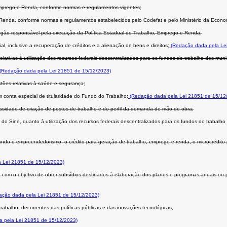
 Emprego e Renda, conforme normas e regulamentos vigentes;
e Renda, conforme normas e regulamentos estabelecidos pelo Codefat e pelo Ministério da Econo
 órgão responsável pela execução da Política Estadual do Trabalho, Emprego e Renda;
al, inclusive a recuperação de créditos e a alienação de bens e direitos;
(Redação dada pela Le
lativas à utilização dos recursos federais descentralizados para os fundos do trabalho dos muni
(Redação dada pela Lei 21851 de 15/12/2023)
stões relativas à saúde e segurança;
m conta especial de titularidade do Fundo do Trabalho;
(Redação dada pela Lei 21851 de 15/12
essidade de criação de postos de trabalho e do perfil da demanda de mão de obra;
do Sine, quanto à utilização dos recursos federais descentralizados para os fundos do trabalho
ando o empreendedorismo, o crédito para geração de trabalho, emprego e renda, o microcrédito
 Lei 21851 de 15/12/2023)
sas, com o objetivo de obter subsídios destinados à elaboração dos planos e programas anuais ou
ção dada pela Lei 21851 de 15/12/2023)
abalho, decorrentes das políticas públicas e das inovações tecnológicas;
 pela Lei 21851 de 15/12/2023)