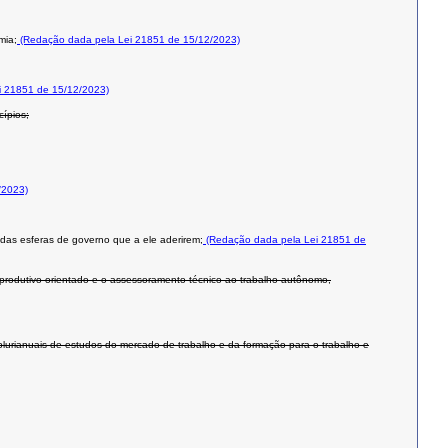
mia;
(Redação dada pela Lei 21851 de 15/12/2023)
i 21851 de 15/12/2023)
cípios;
/2023)
 das esferas de governo que a ele aderirem;
(Redação dada pela Lei 21851 de
 produtivo orientado e o assessoramento técnico ao trabalho autônomo,
 plurianuais de estudos do mercado de trabalho e da formação para o trabalho e