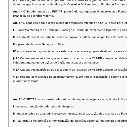
§ 2.º
Para a garantia do crédito poderão ser utilizadas as organizações constituídas 
de outras que lhes sejam atribuídas pelo Conselho Deliberativo do Fundo de Amparo a
Art. 4.º
O Estado, através do FET/PR, poderá efetuar repasses financeiros aos Fundos 
financeira do exercício vigente.
Art. 5.º
É condição para o recebimento dos repasses referidos no art. 4º desta Lei a ef
I -
Conselho Municipal do Trabalho, Emprego e Renda de composição tripartite e paritá
II -
Fundo Municipal do Trabalho, sob orientação e controle dos respectivos Conselho
III -
plano de Ações e Serviços do Sine;
IV -
comprovação orçamentária da existência de recursos próprios destinados à área d
§ 1.º
Caberá aos municípios que receberem os recursos do FET/PR a responsabilidade 
independentemente de ações do órgão repassador dos recursos.
§ 2.º
Caberá aos municípios que receberem os recursos do FET/PR apresentar relatóri
§ 3.º
Poderá, sem prejuízo do acompanhamento, controle e fiscalização a serem exerci
quando necessário.
Art. 6.º
O FET/PR será administrado pelo órgão responsável pela execução da Polític
I -
exercer a função de ordenador de despesa;
II -
praticar todos os atos administrativos necessários à execução dos recursos do Fun
III -
autorizar a instauração e homologação de licitação, dispensa, ou demais procedime