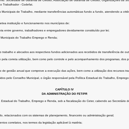
como: Sociedade de Garantia de Crédito, Associação de Garantia de Crédito, Organizações da Soci
o Trabalhador - Codefat.
Municipais de Trabalho, mediante transferências automáticas fundo a fundo, atendendo a critér
etiva instituição e funcionamento nos municípios de:
ria entre governo, trabalhadores e empregadores devidamente constituído por lei;
s Municipais do Trabalho Emprego e Renda;
o trabalho e alocados aos respectivos fundos adicionados aos recebidos de transferência de out
pela correta utilização, bem como pelo controle e pelo acompanhamento dos programas, dos pro
o de gestão anual que comprove a execução das ações, bem como a utilização dos recursos tran
dos pelo Conselho Municipal, o órgão responsável pela Política Estadual do Trabalho, Emprego e
CAPÍTULO IV
DA ADMINISTRAÇÃO DO FET/PR
a Estadual do Trabalho, Emprego e Renda, sob a fiscalização do Ceter, cabendo ao Secretário 
do, relacionados com os sistemas de planejamento, financeiro ou administração geral;
ntos correlatos, nos termos da legislação aplicável à matéria;