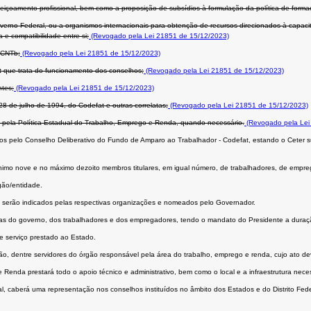
çoamento profissional, bem como a proposição de subsídios à formulação da política de formaç
rno Federal, ou a organismos internacionais para obtenção de recursos direcionados à capacit
e compatibilidade entre si;
(Revogado pela Lei 21851 de 15/12/2023)
- CNTb;
(Revogado pela Lei 21851 de 15/12/2023)
t que trata do funcionamento dos conselhos;
(Revogado pela Lei 21851 de 15/12/2023)
ntes;
(Revogado pela Lei 21851 de 15/12/2023)
 de julho de 1994, do Codefat e outras correlatas;
(Revogado pela Lei 21851 de 15/12/2023)
el pela Política Estadual do Trabalho, Emprego e Renda, quando necessário.
(Revogado pela Lei
nidos pelo Conselho Deliberativo do Fundo de Amparo ao Trabalhador - Codefat, estando o Ceter
 mínimo nove e no máximo dezoito membros titulares, em igual número, de trabalhadores, de emp
gão/entidade.
s, serão indicados pelas respectivas organizações e nomeados pelo Governador.
das do governo, dos trabalhadores e dos empregadores, tendo o mandato do Presidente a duraç
 serviço prestado ao Estado.
o, dentre servidores do órgão responsável pela área do trabalho, emprego e renda, cujo ato deve
Renda prestará todo o apoio técnico e administrativo, bem como o local e a infraestrutura nec
, caberá uma representação nos conselhos instituídos no âmbito dos Estados e do Distrito Fede