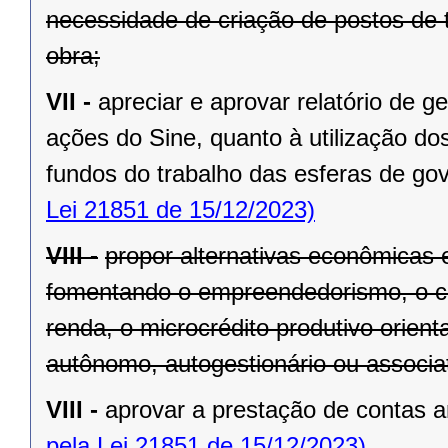
necessidade de criação de postos de 
obra;
VII -
apreciar e aprovar relatório de
ações do Sine, quanto à utilização do
fundos do trabalho das esferas de gov
Lei 21851 de 15/12/2023)
VIII -
propor alternativas econômicas 
fomentando o empreendedorismo, o cr
renda, o microcrédito produtivo orien
autônomo, autogestionário ou associat
VIII -
aprovar a prestação de contas 
pela Lei 21851 de 15/12/2023)