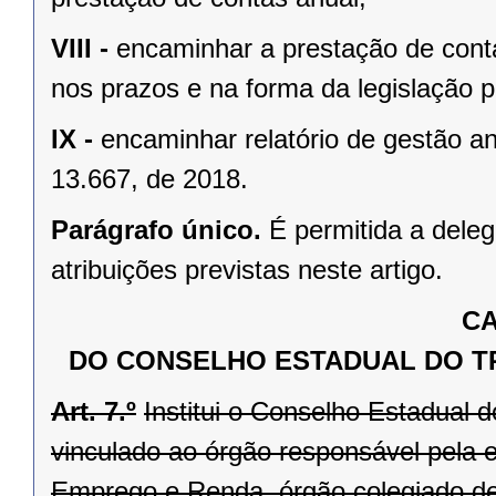
VIII -
encaminhar a prestação de con
nos prazos e na forma da legislação p
IX -
encaminhar relatório de gestão an
13.667, de 2018.
Parágrafo único.
É permitida a dele
atribuições previstas neste artigo.
CA
DO CONSELHO ESTADUAL DO T
Art. 7.º
Institui o Conselho Estadual 
vinculado ao órgão responsável pela 
Emprego e Renda, órgão colegiado de 