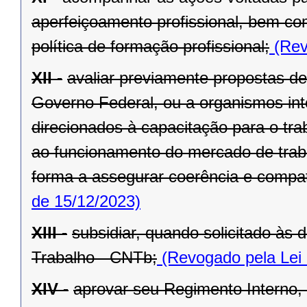
aperfeiçoamento profissional, bem co
política de formação profissional;
(Rev
XII -
avaliar previamente propostas d
Governo Federal, ou a organismos int
direcionados à capacitação para o tra
ao funcionamento do mercado de trab
forma a assegurar coerência e compati
de 15/12/2023)
XIII -
subsidiar, quando solicitado às
Trabalho - CNTb;
(Revogado pela Lei 
XIV -
aprovar seu Regimento Interno, 