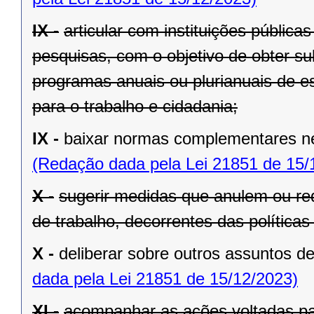
IX -
articular com instituições pública
pesquisas, com o objetivo de obter su
programas anuais ou plurianuais de e
para o trabalho e cidadania;
IX -
baixar normas complementares ne
(Redação dada pela Lei 21851 de 15/
X -
sugerir medidas que anulem ou re
de trabalho, decorrentes das políticas
X -
deliberar sobre outros assuntos d
dada pela Lei 21851 de 15/12/2023)
XI -
acompanhar as ações voltadas pa