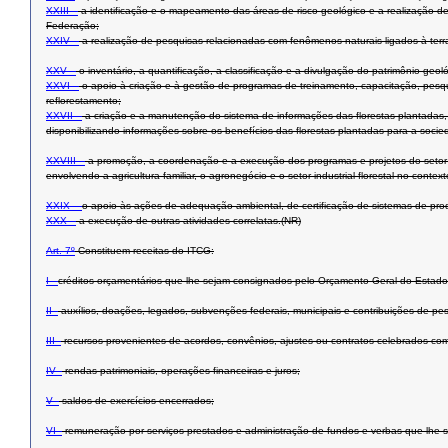
XXIII –
a identificação e o mapeamento das áreas de risco geológico e a realização de
Federação;
XXIV –
a realização de pesquisas relacionadas com fenômenos naturais ligados à terra
XXV –
o inventário, a quantificação, a classificação e a divulgação do patrimônio ge
XXVI –
o apoio à criação e à gestão de programas de treinamento, capacitação, pesqu
reflorestamento;
XXVII –
a criação e a manutenção do sistema de informações das florestas plantadas, 
disponibilizando informações sobre os benefícios das florestas plantadas para a socie
XXVIII –
a promoção, a coordenação e a execução dos programas e projetos do setor d
envolvendo a agricultura familiar, o agronegócio e o setor industrial florestal no conte
XXIX –
o apoio às ações de adequação ambiental, de certificação de sistemas de pro
XXX –
a execução de outras atividades correlatas.(NR)
Art.
7º
Constituem receitas do ITCG:
I -
créditos orçamentários que lhe sejam consignados pelo Orçamento Geral do Estado o
II -
auxílios, doações, legados, subvenções federais, municipais e contribuições de pessoa
III -
recursos provenientes de acordos, convênios, ajustes ou contratos celebrados com 
IV -
rendas patrimoniais, operações financeiras e juros;
V -
saldos de exercícios encerrados;
VI -
remuneração por serviços prestados e administração de fundos e verbas que lhe 