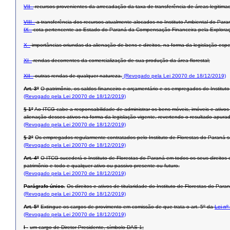
VII -
recursos provenientes da arrecadação da taxa de transferência de áreas legitimada
VIII -
a transferência dos recursos atualmente alocados no Instituto Ambiental do Paran
IX -
cota pertencente ao Estado do Paraná da Compensação Financeira pela Exploraçã
X -
importâncias oriundas da alienação de bens e direitos, na forma da legislação espec
XI -
rendas decorrentes da comercialização de sua produção da área florestal;
XII -
outras rendas de qualquer natureza.
(Revogado pela Lei 20070 de 18/12/2019)
Art. 3º
O patrimônio, os saldos financeiro e orçamentário e os empregados do Instituto
(Revogado pela Lei 20070 de 18/12/2019)
§ 1º
Ao ITCG cabe a responsabilidade de administrar os bens móveis, imóveis e ativos 
alienação desses ativos na forma da legislação vigente, revertendo o resultado apur
(Revogado pela Lei 20070 de 18/12/2019)
§ 2º
Os empregados regularmente contratados pelo Instituto de Florestas do Paraná so
(Revogado pela Lei 20070 de 18/12/2019)
Art. 4º
O ITCG sucederá o Instituto de Florestas do Paraná em todos os seus direitos 
patrimônio e todo e qualquer ativo ou passivo presente ou futuro.
(Revogado pela Lei 20070 de 18/12/2019)
Parágrafo único.
Os direitos e ativos de titularidade do Instituto de Florestas do P
(Revogado pela Lei 20070 de 18/12/2019)
Art. 5º
Extingue os cargos de provimento em comissão de que trata o art. 5º da
Lei nº
(Revogado pela Lei 20070 de 18/12/2019)
I -
um cargo de Diretor-Presidente, símbolo DAS-1;