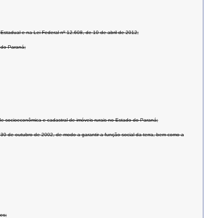
 Estadual e na Lei Federal nº 12.608, de 10 de abril de 2012;
o do Paraná;
ade socioeconômica e cadastral de imóveis rurais no Estado do Paraná;
 30 de outubro de 2002, de modo a garantir a função social da terra, bem como a
tes;