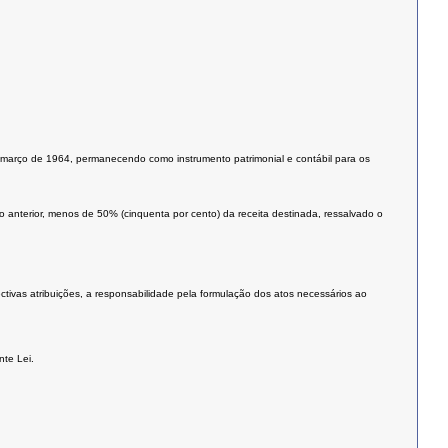
e março de 1964, permanecendo como instrumento patrimonial e contábil para os
nterior, menos de 50% (cinquenta por cento) da receita destinada, ressalvado o
ivas atribuições, a responsabilidade pela formulação dos atos necessários ao
nte Lei.