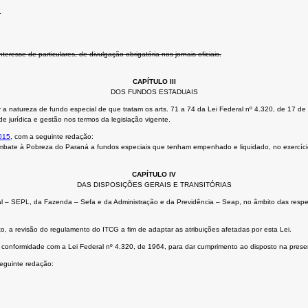
e
eresse de particulares, de divulgação obrigatória nos jornais oficiais.
CAPÍTULO III
DOS FUNDOS ESTADUAIS
r a natureza de fundo especial de que tratam os arts. 71 a 74 da Lei Federal nº 4.320, de 17 d
e jurídica e gestão nos termos da legislação vigente.
2015
, com a seguinte redação:
bate à Pobreza do Paraná a fundos especiais que tenham empenhado e liquidado, no exercício a
CAPÍTULO IV
DAS DISPOSIÇÕES GERAIS E TRANSITÓRIAS
 – SEPL, da Fazenda – Sefa e da Administração e da Previdência – Seap, no âmbito das respect
o, a revisão do regulamento do ITCG a fim de adaptar as atribuições afetadas por esta Lei.
em conformidade com a Lei Federal nº 4.320, de 1964, para dar cumprimento ao disposto na prese
seguinte redação: