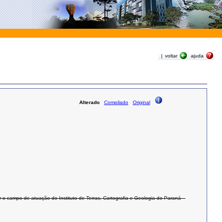
|
voltar
ajuda
Alterado
Compilado
Original
ar o campo de atuação do Instituto de Terras, Cartografia e Geologia do Paraná –