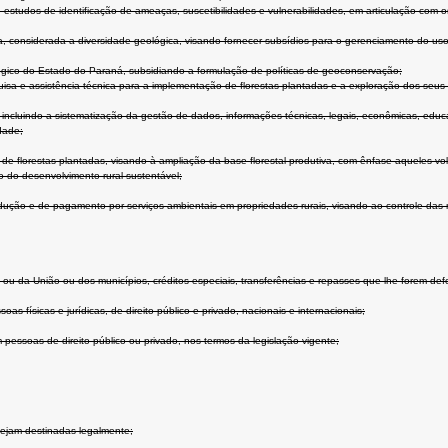
 estudos de identificação de ameaças, suscetibilidades e vulnerabilidades, em articulação com 
, considerada a diversidade geológica, visando fornecer subsídios para o gerenciamento do uso
ológico do Estado do Paraná, subsidiando a formulação de políticas de geoconservação;
isa e assistência técnica para a implementação de florestas plantadas e a exploração dos seu
incluindo a sistematização da gestão de dados, informações técnicas, legais, econômicas, educa
dade;
e florestas plantadas, visando à ampliação da base florestal produtiva, com ênfase aqueles vo
xto do desenvolvimento rural sustentável;
dução e de pagamento por serviços ambientais em propriedades rurais, visando ao controle das 
u da União ou dos municípios, créditos especiais, transferências e repasses que lhe forem defe
s físicas e jurídicas, de direito público e privado, nacionais e internacionais;
pessoas de direito público ou privado, nos termos da legislação vigente;
sejam destinadas legalmente;