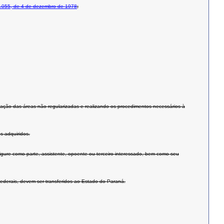
7.055, de 4 de dezembro de 1978
;
ização das áreas não regularizadas e realizando os procedimentos necessários à
s adquiridos.
figure como parte, assistente, opoente ou terceiro interessado, bem como seu
 federais, devem ser transferidos ao Estado do Paraná.