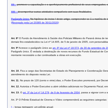
XII –
promover a capacitação e o aperfeiçoamento profissional de seus empregados; 
XIII –
desempenhar outras atividades compatíveis com suas finalidades.
Parágrafo único.
Na hipótese do inciso I deste artigo, compreender-se-á a matéria de int
(Revogado pela Lei 20385 de 30/11/2020)
Art. 8º
O Fundo de Atendimento à Saúde dos Policiais Militares do Paraná deixa de te
demais fins estabelecidos na Lei nº 14.605, de 5 de janeiro de 2005, com personalidad
Art. 9º
Acresce o parágrafo único ao
art. 6º da Lei nº 18.573, de 30 de setembro de 
Parágrafo único. É vedada a destinação de novos recursos do Fundo Estadual de Com
montante necessário a dar continuidade a obras em execução.
Art. 10.
Fica a cargo das Secretarias de Estado do Planejamento e Coordenação Geral
atendimento do disposto nesta Lei.
Art. 11.
No prazo de 120 (cento e vinte) dias, o Poder Executivo promoverá, por Decret
Art. 12.
Autoriza o Poder Executivo a abrir créditos adicionais no Orçamento Fiscal, 
Art. 13.
O
art. 3º da Lei nº 14.279, de 9 de fevereiro de 2004
, passa a vigorar com a 
Art. 3º O Prêmio Estadual de Cinema e Vídeo compreenderá as seguintes categorias:
I –
longa metragem: um prêmio anual;