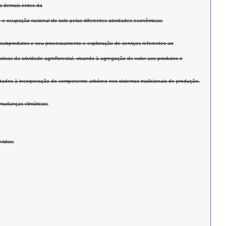
os demais entes da
 e ocupação racional do solo pelas diferentes atividades econômicas;
s subprodutos e seu processamento e exploração de serviços referentes ao
tivas da atividade agroflorestal, visando à agregação de valor aos produtos e
ltados à incorporação do componente arbóreo nos sistemas tradicionais de produção,
mudanças climáticas;
ridos;