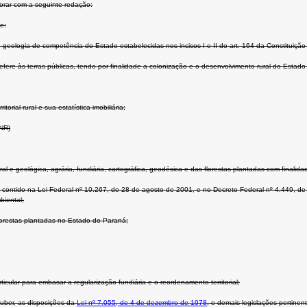
orar com a seguinte redação:
e:
 geologia de competência do Estado estabelecidas nos incisos I e II do art. 164 da Constituição
efere às terras públicas, tendo por finalidade a colonização e o desenvolvimento rural do Estad
rial rural e sua estatística imobiliária;
NR)
e geológica, agrária, fundiária, cartográfica, geodésica e das florestas plantadas com finalid
o contido na Lei Federal nº 10.267, de 28 de agosto de 2001, e no Decreto Federal nº 4.449, de
biental;
lorestas plantadas no Estado do Paraná;
ular para embasar a regularização fundiária e o reordenamento territorial;
ouber, as disposições da
Lei nº 7.055, de 4 de dezembro de 1978
, e demais legislações pertinen