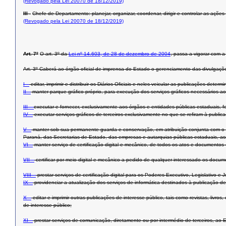
(Revogado pela Lei 20070 de 18/12/2019)
III -
Chefe de Departamento: planejar, organizar, coordenar, dirigir e controlar as açõ
(Revogado pela Lei 20070 de 18/12/2019)
Art. 7º
O art. 3º da
Lei nº 14.603, de 28 de dezembro de 2004
, passa a vigorar com a
Art. 3º Caberá ao órgão oficial de imprensa do Estado o gerenciamento das divulgaçõe
I –
editar, imprimir e distribuir os Diários Oficiais e neles veicular as publicações determ
II –
manter parque gráfico próprio, para execução dos serviços gráficos necessários ao
III –
executar e fornecer, exclusivamente aos órgãos e entidades públicas estaduais, 
IV –
executar serviços gráficos de terceiros exclusivamente no que se refiram à publica
V –
manter sob sua permanente guarda e conservação, em atribuição conjunta com o D
Paraná, das Secretarias de Estado, das empresas e autarquias públicas estaduais, as
VI –
manter serviço de certificação digital e mecânico, de todos os atos e documentos 
VII –
certificar por meio digital e mecânico a pedido de qualquer interessado os doc
VIII –
prestar serviços de certificação digital para os Poderes Executivo, Legislativo e
IX –
providenciar a atualização dos serviços de informática destinados à publicação 
X –
editar e imprimir outras publicações de interesse público, tais como revistas, livro
de interesse público;
XI –
prestar serviços de comunicação, diretamente ou por intermédio de terceiros, ao 