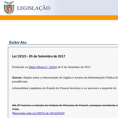
Exibir Ato
Lei 19115 - 05 de Setembro de 2017
Publicado no
Diário Oficial nº. 10024
de 6 de Setembro de 2017
Súmula:
Dispõe sobre a reformulação de órgãos e fundos da Administração Pública E
providências.
A Assembleia Legislativa do Estado do Paraná decretou e eu sanciono a seguinte lei:
Art. 1º
Autoriza a extinção do Instituto de Florestas do Paraná, autarquia constituída
ITCG.
(Revogado pela Lei 20070 de 18/12/2019)