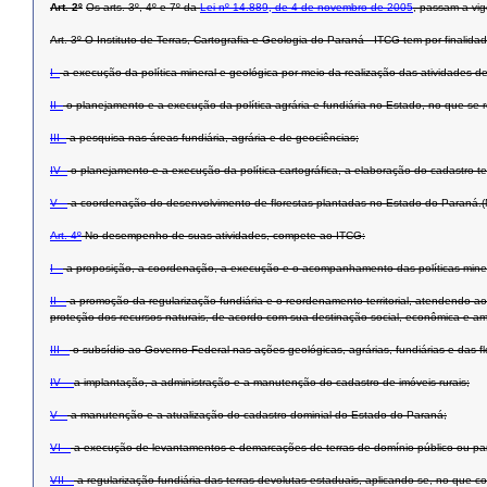
Art. 2º
Os arts. 3º, 4º e 7º da
Lei nº 14.889, de 4 de novembro de 2005
, passam a vig
Art. 3º O Instituto de Terras, Cartografia e Geologia do Paraná - ITCG tem por finalidad
I -
a execução da política mineral e geológica por meio da realização das atividades de
II -
o planejamento e a execução da política agrária e fundiária no Estado, no que se r
III -
a pesquisa nas áreas fundiária, agrária e de geociências;
IV -
o planejamento e a execução da política cartográfica, a elaboração do cadastro territo
V –
a coordenação do desenvolvimento de florestas plantadas no Estado do Paraná.(
Art. 4º
No desempenho de suas atividades, compete ao ITCG:
I –
a proposição, a coordenação, a execução e o acompanhamento das políticas mineral 
II –
a promoção da regularização fundiária e o reordenamento territorial, atendendo a
proteção dos recursos naturais, de acordo com sua destinação social, econômica e am
III –
o subsídio ao Governo Federal nas ações geológicas, agrárias, fundiárias e das f
IV –
a implantação, a administração e a manutenção do cadastro de imóveis rurais;
V –
a manutenção e a atualização do cadastro dominial do Estado do Paraná;
VI –
a execução de levantamentos e demarcações de terras de domínio público ou partic
VII –
a regularização fundiária das terras devolutas estaduais, aplicando-se, no que c