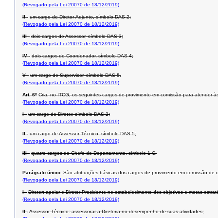
(Revogado pela Lei 20070 de 18/12/2019)
II -
um cargo de Diretor-Adjunto, símbolo DAS-2;
(Revogado pela Lei 20070 de 18/12/2019)
III -
dois cargos de Assessor, símbolo DAS-3;
(Revogado pela Lei 20070 de 18/12/2019)
IV -
dois cargos de Coordenador, símbolo DAS-4;
(Revogado pela Lei 20070 de 18/12/2019)
V -
um cargo de Supervisor, símbolo DAS-5.
(Revogado pela Lei 20070 de 18/12/2019)
Art. 6º
Cria, no ITCG, os seguintes cargos de provimento em comissão para atender às 
(Revogado pela Lei 20070 de 18/12/2019)
I -
um cargo de Diretor, símbolo DAS-2;
(Revogado pela Lei 20070 de 18/12/2019)
II -
um cargo de Assessor Técnico, símbolo DAS-5;
(Revogado pela Lei 20070 de 18/12/2019)
III -
quatro cargos de Chefe de Departamento, símbolo 1-C.
(Revogado pela Lei 20070 de 18/12/2019)
Parágrafo único.
São atribuições básicas dos cargos de provimento em comissão de que 
(Revogado pela Lei 20070 de 18/12/2019)
I -
Diretor: apoiar o Diretor-Presidente no estabelecimento dos objetivos e metas estr
(Revogado pela Lei 20070 de 18/12/2019)
II -
Assessor Técnico: assessorar a Diretoria no desempenho de suas atividades;