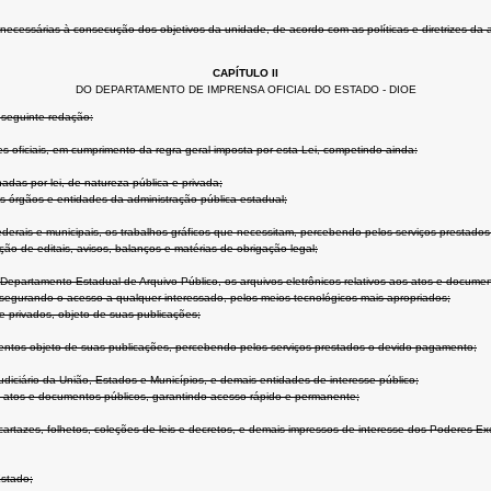
es necessárias à consecução dos objetivos da unidade, de acordo com as políticas e diretrizes da
CAPÍTULO II
DO DEPARTAMENTO DE IMPRENSA OFICIAL DO ESTADO - DIOE
 seguinte redação:
s oficiais, em cumprimento da regra geral imposta por esta Lei, competindo ainda:
inadas por lei, de natureza pública e privada;
s órgãos e entidades da administração pública estadual;
federais e municipais, os trabalhos gráficos que necessitam, percebendo pelos serviços prestad
ção de editais, avisos, balanços e matérias de obrigação legal;
epartamento Estadual de Arquivo Público, os arquivos eletrônicos relativos aos atos e docume
segurando o acesso a qualquer interessado, pelos meios tecnológicos mais apropriados;
e privados, objeto de suas publicações;
umentos objeto de suas publicações, percebendo pelos serviços prestados o devido pagamento;
 Judiciário da União, Estados e Municípios, e demais entidades de interesse público;
de atos e documentos públicos, garantindo acesso rápido e permanente;
s, cartazes, folhetos, coleções de leis e decretos, e demais impressos de interesse dos Poderes E
Estado;