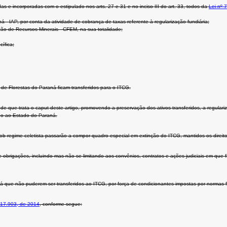
s e incorporadas com o estipulado nos arts. 27 e 31 e no inciso III do art. 33, todos da
Lei nº 
á - IAP, por conta da atividade de cobrança de taxas referente à regularização fundiária;
o de Recursos Minerais - CFEM, na sua totalidade;
ífica;
 de Florestas do Paraná ficam transferidos para o ITCG.
de que trata o caput deste artigo, promovendo a preservação dos ativos transferidos, a regular
ado ao Estado do Paraná.
b regime celetista passarão a compor quadro especial em extinção do ITCG, mantidos os direito
e obrigações, incluindo mas não se limitando aos convênios, contratos e ações judiciais em que 
araná que não puderem ser transferidos ao ITCG, por força de condicionantes impostas por normas
 17.903, de 2014
, conforme segue: