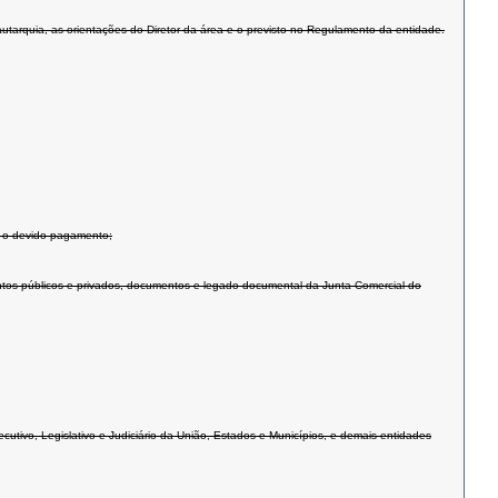
 autarquia, as orientações do Diretor da área e o previsto no Regulamento da entidade.
os o devido pagamento;
ntos públicos e privados, documentos e legado documental da Junta Comercial do
xecutivo, Legislativo e Judiciário da União, Estados e Municípios, e demais entidades