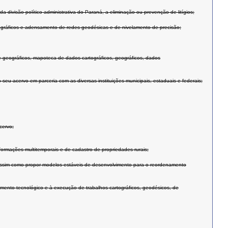
a divisão político-administrativa do Paraná, a eliminação ou prevenção de litígios;
gráficos e adensamento de redes geodésicas e de nivelamento de precisão;
 e geográficos, mapoteca de dados cartográficos, geográficos, dados
acervo em parceria com as diversas instituições municipais, estaduais e federais;
cervo;
formações multitemporais e de cadastro de propriedades rurais;
 assim como propor modelos estáveis de desenvolvimento para o reordenamento
imento tecnológico e à execução de trabalhos cartográficos, geodésicos, de