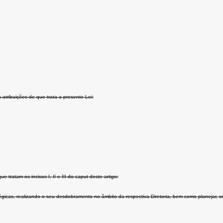
atribuições de que trata a presente Lei:
tratam os incisos I, II e III do caput deste artigo:
atégicas, realizando o seu desdobramento no âmbito da respectiva Diretoria, bem como planejar, 