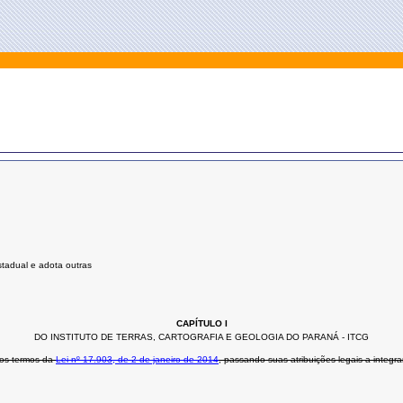
stadual e adota outras
CAPÍTULO I
DO INSTITUTO DE TERRAS, CARTOGRAFIA E GEOLOGIA DO PARANÁ - ITCG
 nos termos da
Lei nº 17.903, de 2 de janeiro de 2014
, passando suas atribuições legais a integr