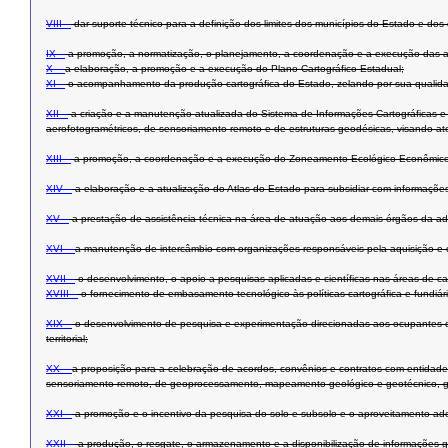
VIII –
dar suporte técnico para a definição dos limites dos municípios do Estado e dos d
IX –
a promoção, a normatização, o planejamento, a coordenação e a execução das at
X –
a elaboração, a promoção e a execução do Plano Cartográfico Estadual;
XI –
o acompanhamento da produção cartográfica do Estado, zelando por sua qualidad
XII –
a criação e a manutenção atualizada do Sistema de Informações Cartográficas e Fi
aerofotogramétricos, de sensoriamento remoto e de estruturas geodésicas, visando at
XIII –
a promoção, a coordenação e a execução do Zoneamento Ecológico Econômico do 
XIV –
a elaboração e a atualização do Atlas do Estado para subsidiar com informaçõe
XV –
a prestação de assistência técnica na área de atuação aos demais órgãos da ad
XVI –
a manutenção de intercâmbio com organizações responsáveis pela aquisição e 
XVII –
o desenvolvimento, o apoio a pesquisas aplicadas e científicas nas áreas de ca
XVIII –
o fornecimento de embasamento tecnológico às políticas cartográfica e fundiár
XIX –
o desenvolvimento de pesquisa e experimentação direcionadas aos ocupantes da
territorial;
XX –
a proposição para a celebração de acordos, convênios e contratos com entidades
sensoriamento remoto, de geoprocessamento, mapeamento geológico e geotécnico, ge
XXI –
a promoção e o incentivo da pesquisa do solo e subsolo e o aproveitamento ad
XXII –
a produção, o resgate, o armazenamento e a disponibilização de informações ge