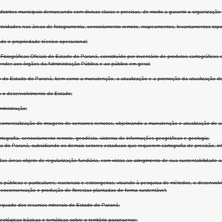
istritos municipais demarcando com divisas claras e precisas, de modo a garantir a organização d
ividades nas áreas de fotogrametria, sensoriamento remoto, mapeamentos, levantamentos topo
e e propriedade técnico-operacional;
siográficas Oficiais do Estado do Paraná, constituído por inventário de produtos cartográficos
ender aos órgãos da Administração Pública e ao público em geral;
Estado do Paraná, bem como a manutenção, a atualização e a promoção da atualização do seu 
s o desenvolvimento do Estado;
ministração;
comercialização de imagens de sensores remotos, objetivando a manutenção e atualização de a
rtografia, sensoriamento remoto, geodésia, sistema de informações geográficas e geologia;
ia do Paraná, subsidiando os demais setores estaduais que requerem cartografia de precisão, in
s áreas objeto de regularização fundiária, com vistas ao atingimento de sua sustentabilidade
 públicas e particulares, nacionais e estrangeiras, visando à pesquisa de métodos, o desenvolv
oconservação e produção de florestas plantadas de forma sustentável;
equado dos recursos minerais do Estado do Paraná;
ológicas básicas e temáticas sobre o território paranaense;