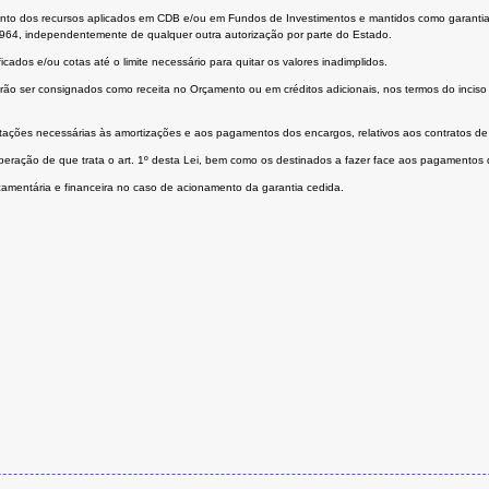
amento dos recursos aplicados em CDB e/ou em Fundos de Investimentos e mantidos como garantia 
 1964, independentemente de qualquer outra autorização por parte do Estado.
cados e/ou cotas até o limite necessário para quitar os valores inadimplidos.
ão ser consignados como receita no Orçamento ou em créditos adicionais, nos termos do inciso I
ações necessárias às amortizações e aos pagamentos dos encargos, relativos aos contratos de f
 operação de que trata o art. 1º desta Lei, bem como os destinados a fazer face aos pagamentos
çamentária e financeira no caso de acionamento da garantia cedida.