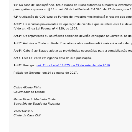
§1º
No caso de inadimplência, fica o Banco do Brasil autorizado a realizar o levant
prerrogativa expressa no § 1º do art. 60 da Lei Federal nº 4.320, de 17 de março de
§2º
A utilização do CDB e/ou de Fundos de Investimentos implicará o resgate dos certifi
Art.3º.
Os recursos provenientes da operação de crédito a que se refere esta Lei dever
IV do art. 43 da Lei Federal nº 4.320, de 1964.
Art.4º.
Os orçamentos ou os créditos adicionais deverão consignar, anualmente, as dot
Art.5º.
Autoriza o Chefe do Poder Executivo a abrir créditos adicionais até o valor da
Art.6º.
Caberá ao Estado adotar as providências necessárias para a contabilização or
Art.7.
Esta Lei entra em vigor na data de sua publicação.
Art.8º.
Revoga o
art
.
11 da Lei nº 18.875, de 27 de setembro de 2016
.
Palácio do Governo, em 14 de março de 2017.
Carlos Alberto Richa
Governador do Estado
Mauro Ricardo Machado Costa
Secretário de Estado da Fazenda
Valdir Rossoni
Chefe da Casa Civil