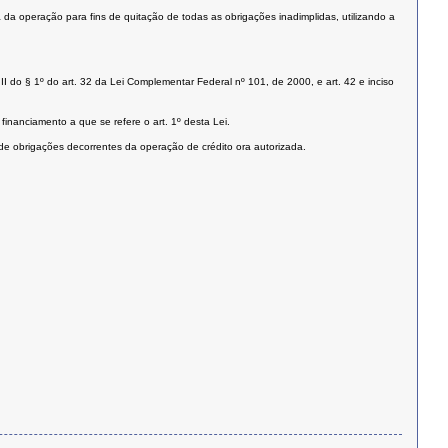
da operação para fins de quitação de todas as obrigações inadimplidas, utilizando a
I do § 1º do art. 32 da Lei Complementar Federal nº 101, de 2000, e art. 42 e inciso
inanciamento a que se refere o art. 1º desta Lei.
 de obrigações decorrentes da operação de crédito ora autorizada.