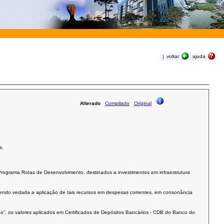
|
voltar
ajuda
Alterado
Compilado
Original
a.
 Programa Rotas de Desenvolvimento, destinados a investimentos em infraestrutura
sendo vedada a aplicação de tais recursos em despesas correntes, em consonância
endo”, os valores aplicados em Certificados de Depósitos Bancários - CDB do Banco do