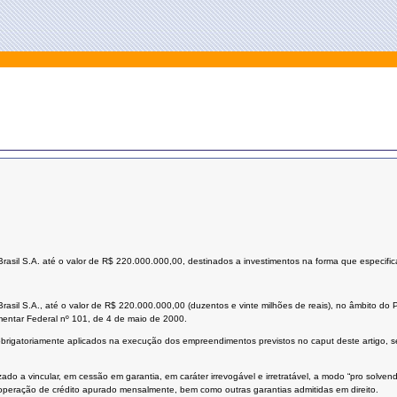
rasil S.A. até o valor de R$ 220.000.000,00, destinados a investimentos na forma que especific
Brasil S.A., até o valor de R$ 220.000.000,00 (duzentos e vinte milhões de reais), no âmbito do
ementar Federal nº 101, de 4 de maio de 2000.
obrigatoriamente aplicados na execução dos empreendimentos previstos no caput deste artigo, 
izado a vincular, em cessão em garantia, em caráter irrevogável e irretratável, a modo “pro solv
 operação de crédito apurado mensalmente, bem como outras garantias admitidas em direito.