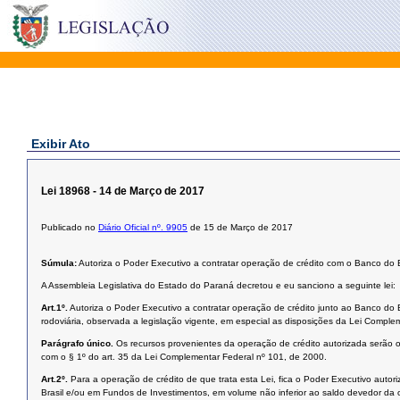
Exibir Ato
Lei 18968 - 14 de Março de 2017
Publicado no
Diário Oficial nº. 9905
de 15 de Março de 2017
Súmula:
Autoriza o Poder Executivo a contratar operação de crédito com o Banco do B
A Assembleia Legislativa do Estado do Paraná decretou e eu sanciono a seguinte lei:
Art.1º.
Autoriza o Poder Executivo a contratar operação de crédito junto ao Banco do 
rodoviária, observada a legislação vigente, em especial as disposições da Lei Compl
Parágrafo único.
Os recursos provenientes da operação de crédito autorizada serão 
com o § 1º do art. 35 da Lei Complementar Federal nº 101, de 2000.
Art.2º.
Para a operação de crédito de que trata esta Lei, fica o Poder Executivo autor
Brasil e/ou em Fundos de Investimentos, em volume não inferior ao saldo devedor da