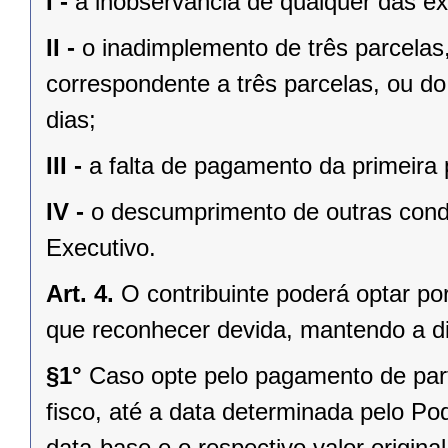
I -
a inobservância de qualquer das ex
II -
o inadimplemento de três parcelas
correspondente a três parcelas, ou do
dias;
III -
a falta de pagamento da primeira 
IV -
o descumprimento de outras cond
Executivo.
Art. 4.
O contribuinte poderá optar por
que reconhecer devida, mantendo a di
§1°
Caso opte pelo pagamento de parte
fisco, até a data determinada pelo Pod
data-base e o respectivo valor original