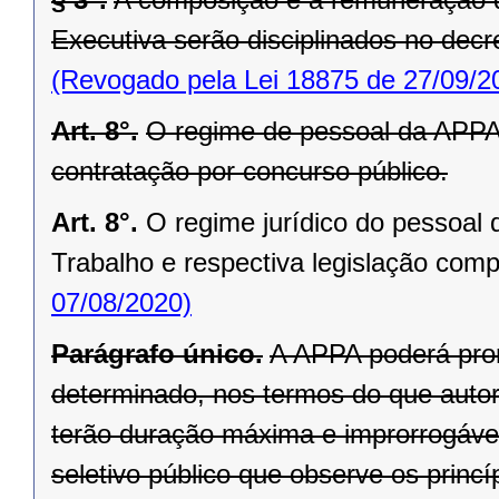
Executiva serão disciplinados no decre
(Revogado pela Lei 18875 de 27/09/2
Art. 8°.
O regime de pessoal da APPA 
contratação por concurso público.
Art. 8°.
O regime jurídico do pessoal
Trabalho e respectiva legislação com
07/08/2020)
Parágrafo único.
A APPA poderá prom
determinado, nos termos do que autoriz
terão duração máxima e improrrogável
seletivo público que observe os princ