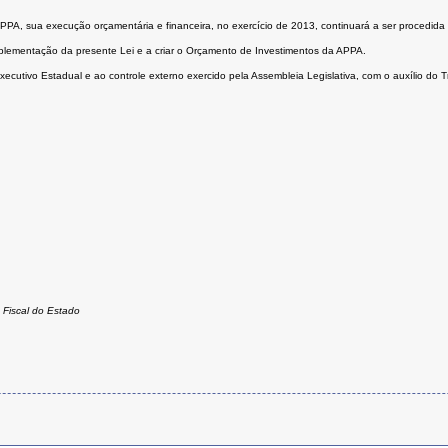
PPA, sua execução orçamentária e financeira, no exercício de 2013, continuará a ser procedid
 implementação da presente Lei e a criar o Orçamento de Investimentos da APPA.
Executivo Estadual e ao controle externo exercido pela Assembleia Legislativa, com o auxílio do 
 Fiscal do Estado