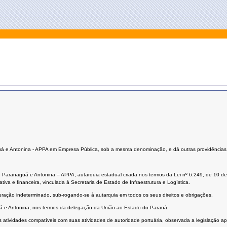
guá e Antonina - APPA em Empresa Pública, sob a mesma denominação, e dá outras providências
 de Paranaguá e Antonina – APPA, autarquia estadual criada nos termos da Lei nº 6.249, de 
ativa e financeira, vinculada à Secretaria de Estado de Infraestrutura e Logística.
ração indeterminado, sub-rogando-se à autarquia em todos os seus direitos e obrigações.
uá e Antonina, nos termos da delegação da União ao Estado do Paraná.
 atividades compatíveis com suas atividades de autoridade portuária, observada a legislação apli