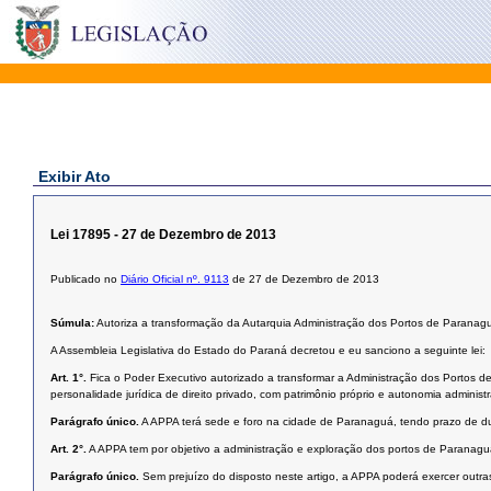
Exibir Ato
Lei 17895 - 27 de Dezembro de 2013
Publicado no
Diário Oficial nº. 9113
de 27 de Dezembro de 2013
Súmula:
Autoriza a transformação da Autarquia Administração dos Portos de Parana
A Assembleia Legislativa do Estado do Paraná decretou e eu sanciono a seguinte lei:
Art. 1°.
Fica o Poder Executivo autorizado a transformar a Administração dos Portos
personalidade jurídica de direito privado, com patrimônio próprio e autonomia administr
Parágrafo único.
A APPA terá sede e foro na cidade de Paranaguá, tendo prazo de du
Art. 2°.
A APPA tem por objetivo a administração e exploração dos portos de Paranag
Parágrafo único.
Sem prejuízo do disposto neste artigo, a APPA poderá exercer outras