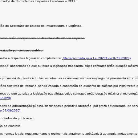
 Conselho de Controle das Empresas Estaduais – CCEE.
o do Secretário de Estado de Infraestrutura e Logística.
iva serão disciplinados no decreto instituidor da empresa.
tratação por concurso público.
alho e respectiva legislação complementar.
(Redação dada pela Lei 20284 de 07/08/2020)
ado, nos termos do que autoriza a legislação trabalhista, cujos contratos terão duração máxima
 de provas ou de provas e títulos, excetuadas as nomeações para emprego de provimento em com
es coletivas de trabalho, sendo vedada a concessão de aumento de salários por instrumento 
s do que autoriza a legislação trabalhista, cujos contratos terão duração máxima e improrrogáv
08/2020)
s da administração pública, destinados a permitir a utilização, por prazo determinado, de servi
de 07/08/2020)
 contados da publicação.
ção da empresa.
 normas legais, regulamentares e regimentais atualmente aplicáveis à autarquia, notadamente em