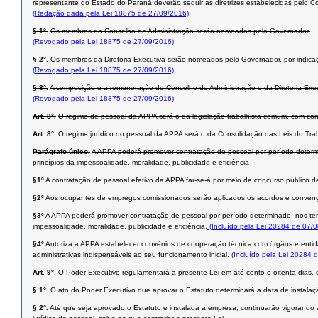
representante do Estado do Paraná deverão seguir as diretrizes estabelecidas pelo
(Redação dada pela Lei 18875 de 27/09/2016)
§ 1°.
Os membros do Conselho de Administração serão nomeados pelo Governador.
(Revogado pela Lei 18875 de 27/09/2016)
§ 2°.
Os membros da Diretoria Executiva serão nomeados pelo Governador, por indicaçã
(Revogado pela Lei 18875 de 27/09/2016)
§ 3°.
A composição e a remuneração do Conselho de Administração e da Diretoria Execut
(Revogado pela Lei 18875 de 27/09/2016)
Art. 8°.
O regime de pessoal da APPA será o da legislação trabalhista comum, com con
Art. 8°.
O regime jurídico do pessoal da APPA será o da Consolidação das Leis do Trab
Parágrafo único.
A APPA poderá promover contratação de pessoal por período determin
princípios da impessoalidade, moralidade, publicidade e eficiência
§1º
A contratação de pessoal efetivo da APPA far-se-á por meio de concurso público
§2º
Aos ocupantes de empregos comissionados serão aplicados os acordos e convençõ
§3º
A APPA poderá promover contratação de pessoal por período determinado, nos termo
impessoalidade, moralidade, publicidade e eficiência.
(Incluído pela Lei 20284 de 07/
§4º
Autoriza a APPA estabelecer convênios de cooperação técnica com órgãos e entidade
administrativas indispensáveis ao seu funcionamento inicial.
(Incluído pela Lei 20284 
Art. 9°.
O Poder Executivo regulamentará a presente Lei em até cento e oitenta dias,
§ 1°.
O ato do Poder Executivo que aprovar o Estatuto determinará a data de instala
§ 2°.
Até que seja aprovado o Estatuto e instalada a empresa, continuarão vigorando as