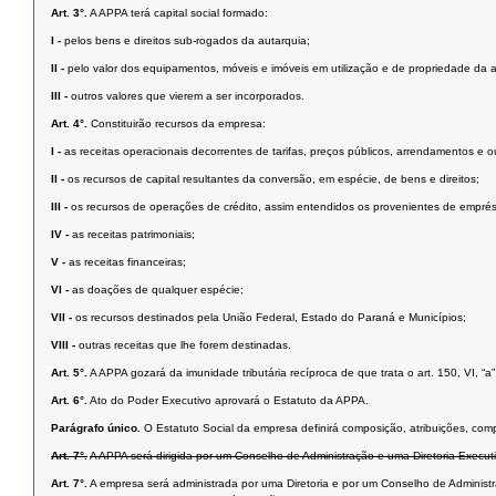
Art. 3°.
A APPA terá capital social formado:
I -
pelos bens e direitos sub-rogados da autarquia;
II -
pelo valor dos equipamentos, móveis e imóveis em utilização e de propriedade da a
III -
outros valores que vierem a ser incorporados.
Art. 4°.
Constituirão recursos da empresa:
I -
as receitas operacionais decorrentes de tarifas, preços públicos, arrendamentos e 
II -
os recursos de capital resultantes da conversão, em espécie, de bens e direitos;
III -
os recursos de operações de crédito, assim entendidos os provenientes de emprés
IV -
as receitas patrimoniais;
V -
as receitas financeiras;
VI -
as doações de qualquer espécie;
VII -
os recursos destinados pela União Federal, Estado do Paraná e Municípios;
VIII -
outras receitas que lhe forem destinadas.
Art. 5°.
A APPA gozará da imunidade tributária recíproca de que trata o art. 150, VI, “a
Art. 6°.
Ato do Poder Executivo aprovará o Estatuto da APPA.
Parágrafo único.
O Estatuto Social da empresa definirá composição, atribuições, com
Art. 7°.
A APPA será dirigida por um Conselho de Administração e uma Diretoria Executi
Art. 7°.
A empresa será administrada por uma Diretoria e por um Conselho de Administ