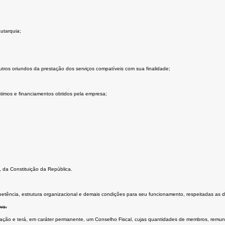
utarquia;
outros oriundos da prestação dos serviços compatíveis com sua finalidade;
timos e financiamentos obtidos pela empresa;
”, da Constituição da República.
petência, estrutura organizacional e demais condições para seu funcionamento, respeitadas as d
va.
ração e terá, em caráter permanente, um Conselho Fiscal, cujas quantidades de membros, remun