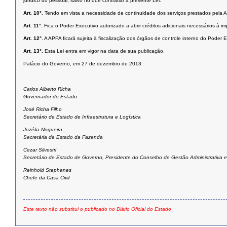
jurídico do pessoal, salvo no que contrariar a presente Lei.
Art. 10°.
Tendo em vista a necessidade de continuidade dos serviços prestados pela A
Art. 11°.
Fica o Poder Executivo autorizado a abrir créditos adicionais necessários à
Art. 12°.
A APPA ficará sujeita à fiscalização dos órgãos de controle interno do Poder 
Art. 13°.
Esta Lei entra em vigor na data de sua publicação.
Palácio do Governo, em 27 de dezembro de 2013
Carlos Alberto Richa
Governador do Estado
José Richa Filho
Secretário de Estado de Infraestrutura e Logística
Jozélia Nogueira
Secretária de Estado da Fazenda
Cezar Silvestri
Secretário de Estado de Governo, Presidente do Conselho de Gestão Administrativa e
Reinhold Stephanes
Chefe da Casa Civil
Este texto não substitui o publicado no Diário Oficial do Estado