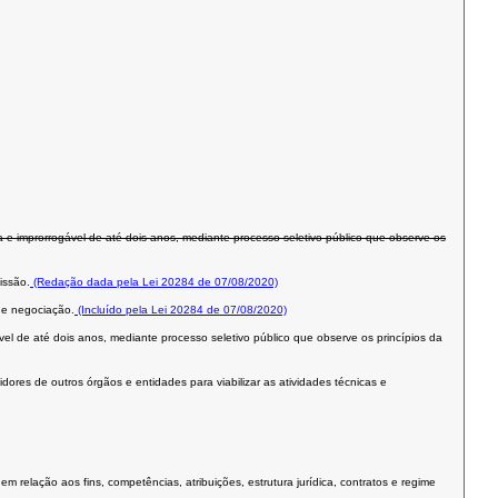
 e improrrogável de até dois anos, mediante processo seletivo público que observe os
issão.
(Redação dada pela Lei 20284 de 07/08/2020)
de negociação.
(Incluído pela Lei 20284 de 07/08/2020)
el de até dois anos, mediante processo seletivo público que observe os princípios da
dores de outros órgãos e entidades para viabilizar as atividades técnicas e
 relação aos fins, competências, atribuições, estrutura jurídica, contratos e regime