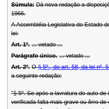
Súmula:
Dá nova redação a disposiçõ
1966.
A Assembléia Legislativa do Estado d
lei:
Art. 1º.
... vetado ...
Parágrafo único.
... vetado ...
Art. 2º.
O
§ 5º., do art. 58, da lei nº
a seguinte redação:
"§ 5º. Se após a lavratura do auto de 
verificada falta mais grave ou êrro d