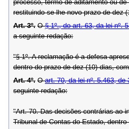
processo, têrmo de aditamento ou de r
restituindo-se lhe novo prazo de dez 
Art. 3º.
O
§ 1º., do art. 63, da lei nº
a seguinte redação:
"§ 1º. A reclamação é a defesa aprese
dentro do prazo de dez (10) dias, com
Art. 4º.
O
art. 70, da lei nº. 5.463, 
seguinte redação:
"Art. 70. Das decisões contrárias ao i
Tribunal de Contas do Estado, dentro