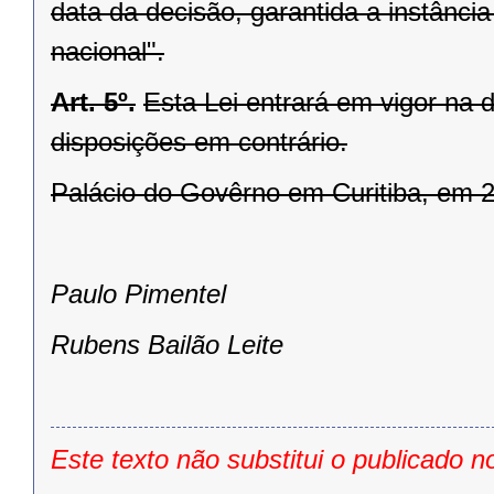
data da decisão, garantida a instânc
nacional".
Art. 5º.
Esta Lei entrará em vigor na 
disposições em contrário.
Palácio do Govêrno em Curitiba, em 2
Paulo Pimentel
Rubens Bailão Leite
Este texto não substitui o publicado n