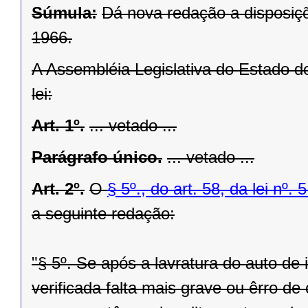
Súmula:
Dá nova redação a disposiçõ
1966.
A Assembléia Legislativa do Estado d
lei:
Art. 1º.
... vetado ...
Parágrafo único.
... vetado ...
Art. 2º.
O
§ 5º., do art. 58, da lei nº
a seguinte redação:
"§ 5º. Se após a lavratura do auto de 
verificada falta mais grave ou êrro d