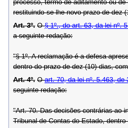
processo, têrmo de aditamento ou de r
restituindo-se lhe novo prazo de dez 
Art. 3º.
O
§ 1º., do art. 63, da lei nº
a seguinte redação:
"§ 1º. A reclamação é a defesa aprese
dentro do prazo de dez (10) dias, com
Art. 4º.
O
art. 70, da lei nº. 5.463, 
seguinte redação:
"Art. 70. Das decisões contrárias ao i
Tribunal de Contas do Estado, dentro