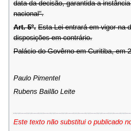
data da decisão, garantida a instânc
nacional".
Art. 5º.
Esta Lei entrará em vigor na 
disposições em contrário.
Palácio do Govêrno em Curitiba, em 2
Paulo Pimentel
Rubens Bailão Leite
Este texto não substitui o publicado n