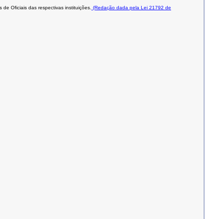
e Oficiais das respectivas instituições.
(Redação dada pela Lei 21792 de