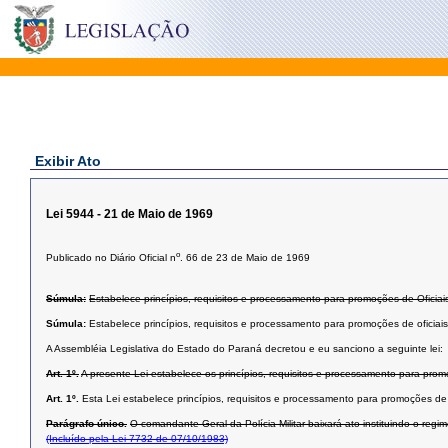
Exibir Ato
Lei 5944 - 21 de Maio de 1969
o
Publicado no Diário Oficial n
. 66 de 23 de Maio de 1969
Súmula:
Estabelece princípios, requisitos e processamento para promoções de Oficiais 
Súmula:
Estabelece princípios, requisitos e processamento para promoções de oficiais
A Assembléia Legislativa do Estado do Paraná decretou e eu sanciono a seguinte lei:
Art. 1º.
A presente Lei estabelece os princípios, requisitos e processamento para promo
Art. 1º.
Esta Lei estabelece princípios, requisitos e processamento para promoções de o
Parágrafo único.
O comandante-Geral da Polícia Militar baixará ato instituindo o reg
(Incluído pela Lei 7732 de 07/10/1983)