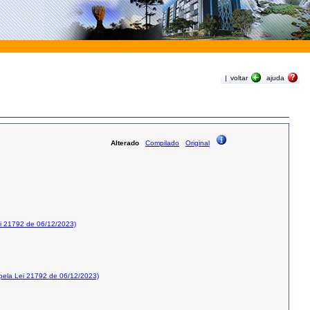
|
voltar
ajuda
Alterado
Compilado
Original
i 21792 de 06/12/2023)
ela Lei 21792 de 06/12/2023)