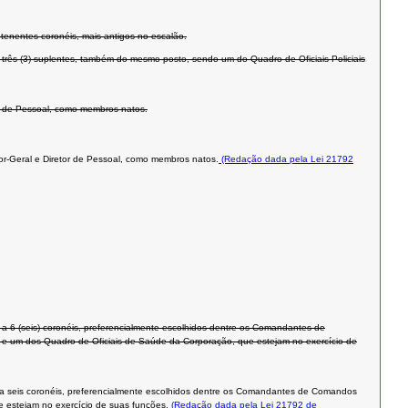
 tenentes-coronéis, mais antigos no escalão.
e três (3) suplentes, também do mesmo posto, sendo um do Quadro de Oficiais Policiais
r de Pessoal, como membros natos.
or-Geral e Diretor de Pessoal, como membros natos.
(Redação dada pela Lei 21792
 6 (seis) coronéis, preferencialmente escolhidos dentre os Comandantes de
res e um dos Quadro de Oficiais de Saúde da Corporação, que estejam no exercício de
a seis coronéis, preferencialmente escolhidos dentre os Comandantes de Comandos
e estejam no exercício de suas funções.
(Redação dada pela Lei 21792 de