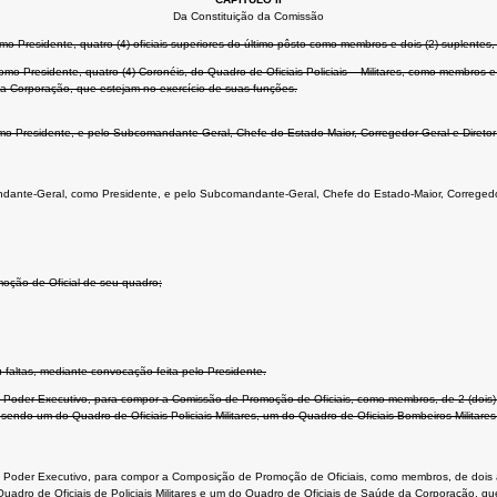
Da Constituição da Comissão
 Presidente, quatro (4) oficiais superiores do último pôsto como membros e dois (2) suplentes,
mo Presidente, quatro (4) Coronéis, do Quadro de Oficiais Policiais – Militares, como membros 
da Corporação, que estejam no exercício de suas funções.
mo Presidente, e pelo Subcomandante-Geral, Chefe do Estado-Maior, Corregedor-Geral e Direto
mandante-Geral, como Presidente, e pelo Subcomandante-Geral, Chefe do Estado-Maior, Correged
moção de Oficial de seu quadro;
faltas, mediante convocação feita pelo Presidente.
oder Executivo, para compor a Comissão de Promoção de Oficiais, como membros, de 2 (dois) a
 sendo um do Quadro de Oficiais Policiais-Militares, um do Quadro de Oficiais Bombeiros-Milita
Poder Executivo, para compor a Composição de Promoção de Oficiais, como membros, de dois 
uadro de Oficiais de Policiais Militares e um do Quadro de Oficiais de Saúde da Corporação, qu