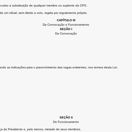
cutivo a substituição de qualquer membro ou suplente da CPO.
 um oficial, sem direito a voto, regida por regulamento próprio.
CAPÍTULO III
Da Convocação e Funcionamento
SEÇÃO I
Da Convocação
uando as indicações para o preenchimento das vagas existentes, nos termos desta Lei;
SEÇÃO II
Do Funcionamento
ça do Presidente e, pelo menos, metade de seus membros.