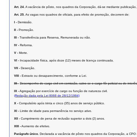
Art. 24.
A vacância de pôsto, nos quadros da Corporação, dá-se mediante publicação,
Art. 25.
As vagas nos quadros de oficiais, para efeito de promoção, decorrem de:
I -
Demissão.
II -
Promoção.
III -
Transferência para Reserva, Remunerada ou não.
IV -
Reforma.
V -
Morte.
VI -
Incapacidade física, após doze (12) meses de licença continuada.
VII -
Deserção.
VIII -
Extravio ou desaparecimento, conforme a Lei.
IX -
Desempenho de cargo civil em comissão, salvo se o cargo fôr policial ou de inter
IX -
Agregação por exercício de cargo ou função de natureza civil.
(Redação dada pela Lei 8068 de 28/12/1984)
X -
Compulsório após trinta e cinco (35) anos de serviço público.
XI -
Limite de idade para permanência no serviço ativo.
XII -
Cumprimento de pena de reclusão superior a dois (2) anos.
XIII -
Aumento de efetivo.
Parágrafo único.
Declarada a vacância de pôsto nos quadros da Corporação, a CPO o