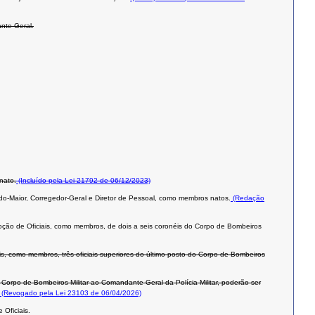
nte Geral.
nato.
(Incluído pela Lei 21792 de 06/12/2023)
o-Maior, Corregedor-Geral e Diretor de Pessoal, como membros natos.
(Redação
ção de Oficiais, como membros, de dois a seis coronéis do Corpo de Bombeiros
 como membros, três oficiais superiores do último posto do Corpo de Bombeiros
rpo de Bombeiros Militar ao Comandante-Geral da Polícia Militar, poderão ser
(Revogado pela Lei 23103 de 06/04/2026)
 Oficiais.