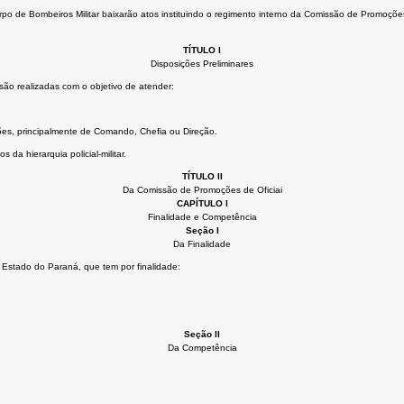
 de Bombeiros Militar baixarão atos instituindo o regimento interno da Comissão de Promoções d
TÍTULO I
Disposições Preliminares
 são realizadas com o objetivo de atender:
ões, principalmente de Comando, Chefia ou Direção.
da hierarquia policial-militar.
TÍTULO II
Da Comissão de Promoções de Oficiai
CAPÍTULO I
Finalidade e Competência
Seção I
Da Finalidade
 Estado do Paraná, que tem por finalidade:
Seção II
Da Competência