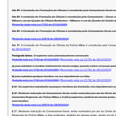
Art. 5º.
A Comissão de Promoções de Oficiais é constituída pelo Comandante Geral como
Art. 5º.
A comissão de Promoção de Oficiais é constituída pelo Comandante – Geral, co
Militares, um do Quadro de Oficiais Bombeiros – Militares, e um do Quadro de Saúde 
(Redação dada pela Lei 7732 de 07/10/1983)
Art. 5º.
A Comissão de Promoção de Oficiais é constituída pelo Comandante-Geral, co
(Redação dada pela Lei 16576 de 28/09/2010)
Art. 5º.
A Comissão de Promoção de Oficiais da Polícia Militar é constituída pelo Co
de 06/12/2023)
Parágrafo único.
O suplente será automaticamente convocado.
(Incluído pela Lei 7732 de 07/10/1983)
(Revogado pela Lei 21792 de 06/12/2023)
a)
para substituir o membro relativamente menos antigo, quando estiver em pauta pro
(Incluído pela Lei 7732 de 07/10/1983)
(Revogado pela Lei 21792 de 06/12/2023)
b)
para substituir qualquer membro, no seu impedimento ou falta.
(Incluído pela Lei 7732 de 07/10/1983)
(Revogado pela Lei 21792 de 06/12/2023)
§ 1º.
Os suplentes substituirão quaisquer membros da Comissão, nos impedimentos ou 
§ 1º.
Mediante indicação do Comandante-Geral, serão nomeados por ato do Chefe do P
Comandos Regionais, de Polícia Militar, e 3 (três) suplentes, também do mesmo posto,
suas funções.
(Redação dada pela Lei 16576 de 28/09/2010)
§ 1º.
Mediante indicação do Comandante-Geral, serão nomeados por ato do Chefe do 
Regionais de Polícia Militar, e dois suplentes, também do mesmo posto, sendo um do Q