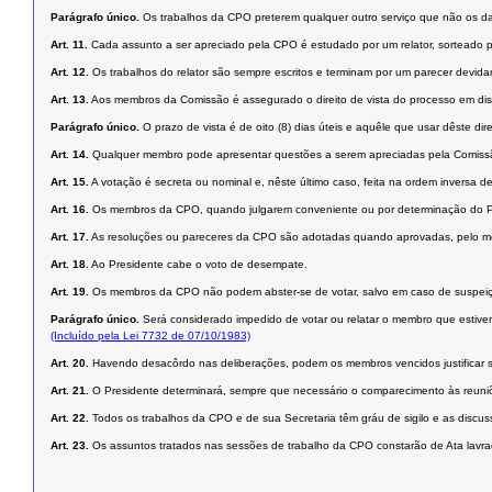
Parágrafo único.
Os trabalhos da CPO preterem qualquer outro serviço que não os da 
Art. 11.
Cada assunto a ser apreciado pela CPO é estudado por um relator, sorteado pel
Art. 12.
Os trabalhos do relator são sempre escritos e terminam por um parecer devidam
Art. 13.
Aos membros da Comissão é assegurado o direito de vista do processo em dis
Parágrafo único.
O prazo de vista é de oito (8) dias úteis e aquêle que usar dêste dir
Art. 14.
Qualquer membro pode apresentar questões a serem apreciadas pela Comissã
Art. 15.
A votação é secreta ou nominal e, nêste último caso, feita na ordem inversa 
Art. 16.
Os membros da CPO, quando julgarem conveniente ou por determinação do Presi
Art. 17.
As resoluções ou pareceres da CPO são adotadas quando aprovadas, pelo m
Art. 18.
Ao Presidente cabe o voto de desempate.
Art. 19.
Os membros da CPO não podem abster-se de votar, salvo em caso de suspeiçã
Parágrafo único.
Será considerado impedido de votar ou relatar o membro que estiver
(Incluído pela Lei 7732 de 07/10/1983)
Art. 20.
Havendo desacôrdo nas deliberações, podem os membros vencidos justificar 
Art. 21.
O Presidente determinará, sempre que necessário o comparecimento às reuniõe
Art. 22.
Todos os trabalhos da CPO e de sua Secretaria têm gráu de sigilo e as discu
Art. 23.
Os assuntos tratados nas sessões de trabalho da CPO constarão de Ata lavra