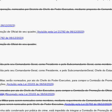
Corporação, nomeados por Decreto do Chefe do Poder Executivo, mediante proposta do Comanda
 06/12/2023)
moção de Oficial de seu quadro;
(Incluído pela Lei 21792 de 06/12/2023)
21792 de 06/12/2023)
moção de Oficial de seu quadro;
ituída pelo seu Comandante-Geral, como Presidente e pelo Subcomandante-Geral, como membro 
tuída pelo seu Comandante-Geral, como Presidente, e pelo SubcomandanteGeral, Chefe do Estad
itar, serão nomeados, por ato do Chefe do Poder Executivo, para compor a Comissão de Promo
nções.
(Incluído pela Lei 23103 de 06/04/2026)
omeados por ato do Chefe do Poder Executivo, para compor a Comissão de Promoção de Oficiais,
023)
(Revogado pela Lei 23103 de 06/04/2026)
os Militar para serem nomeados como membros, mediante requerimento do Comandante-Geral do Co
tes, para serem nomeados pelo Chefe do Poder Executivo.
(Incluído pela Lei 21792 de 06/12/2023)
ou tenha sido condenado por prática de crime, está impedido de integrar a Comissão de Promoção de