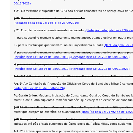
06/12/2023)
§ 2º.
Os membros e suplentes da CPO são oficiais combatentes do serviço ativo da 
§ 2º.
O suplente será automaticamente convocado:
(Redação dada pela Lei 16576 de 28/09/2010)
§ 2º.
O suplente será automaticamente convocado:
(Redação dada pela Lei 21792 de
I -
para substituir o membro relativamente menos antigo, quando estiver em pauta pro
II -
para substituir qualquer membro, no seu impedimento ou falta.
(Incluído pela Lei 
a)
para substituir o membro relativamente menos antigo, quando estiver em pauta pro
(Incluído pela Lei 16576 de 28/09/2010)
(Revogado pela Lei 21792 de 06/12/2023)
b)
para substituir qualquer membro, no seu impedimento ou falta.
(Incluído pela Lei 16576 de 28/09/2010)
(Revogado pela Lei 21792 de 06/12/2023)
Art. 5º A
A Comissão de Promoção de Oficiais do Corpo de Bombeiros Militar é const
Art. 5º A
A Comissão de Promoção de Oficiais do Corpo de Bombeiros Militar é consti
dada pela Lei 23103 de 06/04/2026)
Parágrafo único.
Mediante indicação do Comandante-Geral do Corpo de Bombeiros Mil
Militar, e até quatro suplentes, também coronéis, que estejam no exercício de suas fu
§ 1º
Mediante indicação do Comandante-Geral do Corpo de Bombeiros Militar, serão n
Militar que estejam no exercício de suas funções.
(Incluído pela Lei 21792 de 06/12/2
§ 2º
Excepcionalmente, na ausência de oficiais do último posto no Corpo de Bombeir
indicados até três oficiais superiores do último posto da Polícia Militar, como suplen
Art. 6º.
O oficial que tiver sofrido punição disciplinar no pôsto, estiver "sub-judice" 