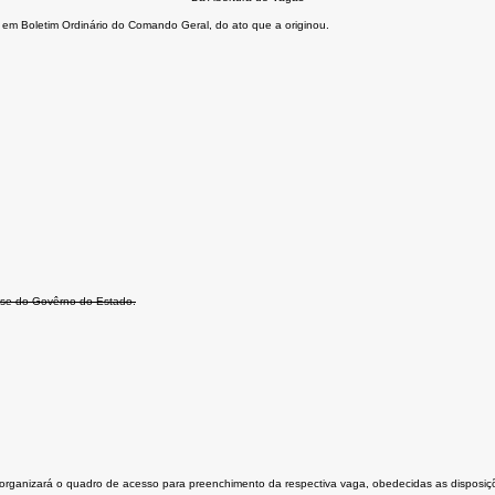
 em Boletim Ordinário do Comando Geral, do ato que a originou.
êsse do Govêrno do Estado.
rganizará o quadro de acesso para preenchimento da respectiva vaga, obedecidas as disposiçõ