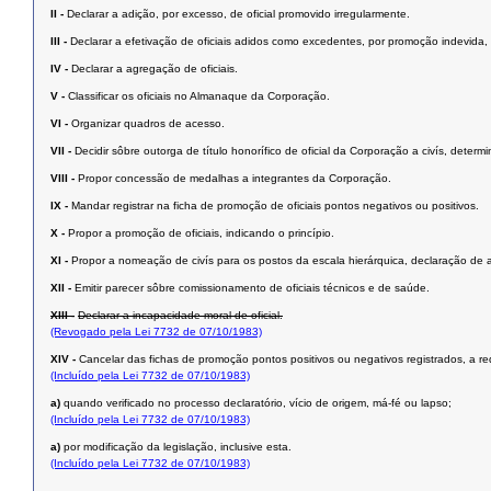
II -
Declarar a adição, por excesso, de oficial promovido irregularmente.
III -
Declarar a efetivação de oficiais adidos como excedentes, por promoção indevida, 
IV -
Declarar a agregação de oficiais.
V -
Classificar os oficiais no Almanaque da Corporação.
VI -
Organizar quadros de acesso.
VII -
Decidir sôbre outorga de título honorífico de oficial da Corporação a civís, determ
VIII -
Propor concessão de medalhas a integrantes da Corporação.
IX -
Mandar registrar na ficha de promoção de oficiais pontos negativos ou positivos.
X -
Propor a promoção de oficiais, indicando o princípio.
XI -
Propor a nomeação de civís para os postos da escala hierárquica, declaração de as
XII -
Emitir parecer sôbre comissionamento de oficiais técnicos e de saúde.
XIII -
Declarar a incapacidade moral de oficial.
(Revogado pela Lei 7732 de 07/10/1983)
XIV -
Cancelar das fichas de promoção pontos positivos ou negativos registrados, a requ
(Incluído pela Lei 7732 de 07/10/1983)
a)
quando verificado no processo declaratório, vício de origem, má-fé ou lapso;
(Incluído pela Lei 7732 de 07/10/1983)
a)
por modificação da legislação, inclusive esta.
(Incluído pela Lei 7732 de 07/10/1983)