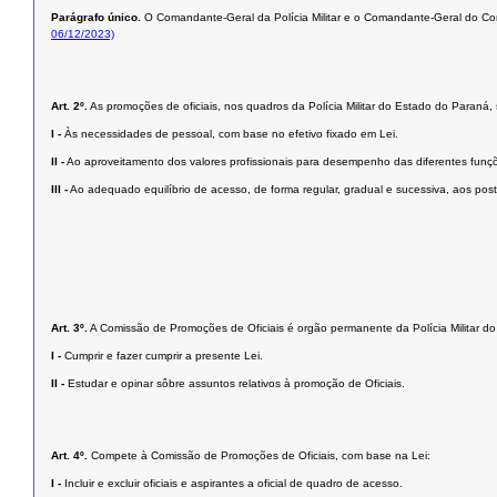
Parágrafo único.
O Comandante-Geral da Polícia Militar e o Comandante-Geral do Corpo
06/12/2023)
Art. 2º.
As promoções de oficiais, nos quadros da Polícia Militar do Estado do Paraná,
I -
Às necessidades de pessoal, com base no efetivo fixado em Lei.
II -
Ao aproveitamento dos valores profissionais para desempenho das diferentes funç
III -
Ao adequado equilíbrio de acesso, de forma regular, gradual e sucessiva, aos postos 
Art. 3º.
A Comissão de Promoções de Oficiais é orgão permanente da Polícia Militar do
I -
Cumprir e fazer cumprir a presente Lei.
II -
Estudar e opinar sôbre assuntos relativos à promoção de Oficiais.
Art. 4º.
Compete à Comissão de Promoções de Oficiais, com base na Lei:
I -
Incluir e excluir oficiais e aspirantes a oficial de quadro de acesso.