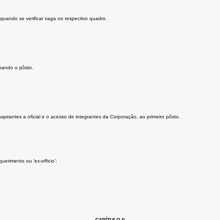
quando se verificar vaga no respectivo quadro.
inando o pôsto.
pirantes a oficial e o acesso de integrantes da Corporação, ao primeiro pôsto.
erimento ou ‘ex-officio’:
CAPÍTULO II