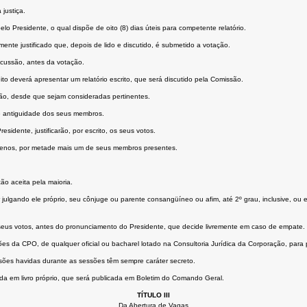
justiça.
o Presidente, o qual dispõe de oito (8) dias úteis para competente relatório.
ente justificado que, depois de lido e discutido, é submetido a votação.
cussão, antes da votação.
eito deverá apresentar um relatório escrito, que será discutido pela Comissão.
o, desde que sejam consideradas pertinentes.
de antiguidade dos seus membros.
dente, justificarão, por escrito, os seus votos.
enos, por metade mais um de seus membros presentes.
o aceita pela maioria.
 julgando ele próprio, seu cônjuge ou parente consangüíneo ou afim, até 2º grau, inclusive, ou
seus votos, antes do pronunciamento do Presidente, que decide livremente em caso de empate.
s da CPO, de qualquer oficial ou bacharel lotado na Consultoria Jurídica da Corporação, para 
ssões havidas durante as sessões têm sempre caráter secreto.
da em livro próprio, que será publicada em Boletim do Comando Geral.
TÍTULO III
Da Abertura de Vagas