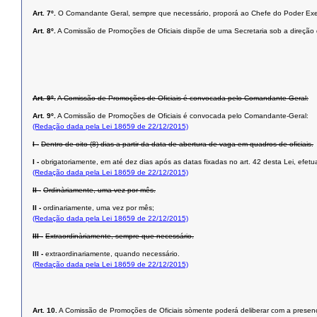
Art. 7º.
O Comandante Geral, sempre que necessário, proporá ao Chefe do Poder Exe
Art. 8º.
A Comissão de Promoções de Oficiais dispõe de uma Secretaria sob a direção de
Art. 9º.
A Comissão de Promoções de Oficiais é convocada pelo Comandante Geral:
Art. 9º.
A Comissão de Promoções de Oficiais é convocada pelo Comandante-Geral:
(Redação dada pela Lei 18659 de 22/12/2015)
I -
Dentro de oito (8) dias a partir da data de abertura de vaga em quadros de oficiais.
I -
obrigatoriamente, em até dez dias após as datas fixadas no art. 42 desta Lei, efet
(Redação dada pela Lei 18659 de 22/12/2015)
II -
Ordinàriamente, uma vez por mês.
II -
ordinariamente, uma vez por mês;
(Redação dada pela Lei 18659 de 22/12/2015)
III -
Extraordinàriamente, sempre que necessário.
III -
extraordinariamente, quando necessário.
(Redação dada pela Lei 18659 de 22/12/2015)
Art. 10.
A Comissão de Promoções de Oficiais sòmente poderá deliberar com a presen