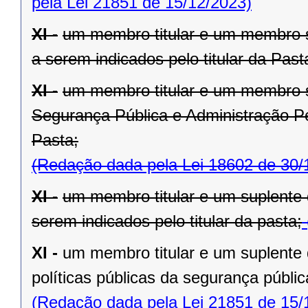
pela Lei 21851 de 15/12/2023)
XI -
um membro titular e um membro s
a serem indicados pelo titular da Past
XI -
um membro titular e um membro s
Segurança Pública e Administração Pen
Pasta;
(Redação dada pela Lei 18602 de 30/
XI -
um membro titular e um suplente
serem indicados pelo titular da pasta;
XI -
um membro titular e um suplente 
políticas públicas da segurança públic
(Redação dada pela Lei 21851 de 15/