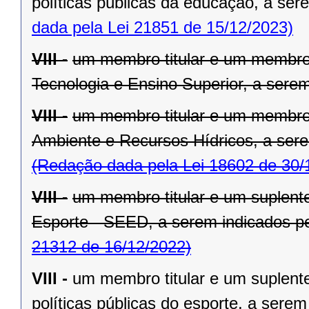
políticas públicas da educação, a sere
dada pela Lei 21851 de 15/12/2023)
VIII -
um membro titular e um membro 
Tecnologia e Ensino Superior, a serem 
VIII -
um membro titular e um membro 
Ambiente e Recursos Hídricos, a serem
(Redação dada pela Lei 18602 de 30/
VIII -
um membro titular e um suplent
Esporte - SEED, a serem indicados pel
21312 de 16/12/2022)
VIII -
um membro titular e um suplente
políticas públicas do esporte, a serem 