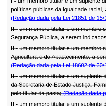
I -
um membro titular e um suplente d
políticas públicas da igualdade racial,
(Redação dada pela Lei 21851 de 15/
II -
um membro titular e um membro su
Segurança Pública, a serem indicados 
II -
um membro titular e um membro su
Agricultura e do Abastecimento, a sere
(Redação dada pela Lei 18602 de 30/
II -
um membro titular e um suplente 
da Secretaria de Estado Justiça, Fam
pelo titular da pasta;
(Redação dada pe
II -
um membro titular e um suplente d