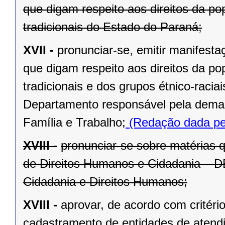
que digam respeito aos direitos da p
tradicionais do Estado do Paraná;
XVII -
pronunciar-se, emitir manifest
que digam respeito aos direitos da p
tradicionais e dos grupos étnico-raci
Departamento responsável pela deman
Família e Trabalho;
(Redação dada pel
XVIII -
pronunciar-se sobre matérias 
de Direitos Humanos e Cidadania – DE
Cidadania e Direitos Humanos;
XVIII -
aprovar, de acordo com critéri
cadastramento de entidades de atend