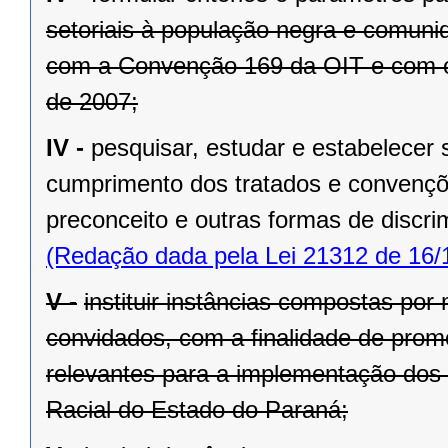
setoriais à população negra e comuni
com a Convenção 169 da OIT e com o 
de 2007;
IV -
pesquisar, estudar e estabelecer
cumprimento dos tratados e convençõ
preconceito e outras formas de discri
(Redação dada pela Lei 21312 de 16/
V -
instituir instâncias compostas po
convidados, com a finalidade de prom
relevantes para a implementação dos pr
Racial do Estado do Paraná;