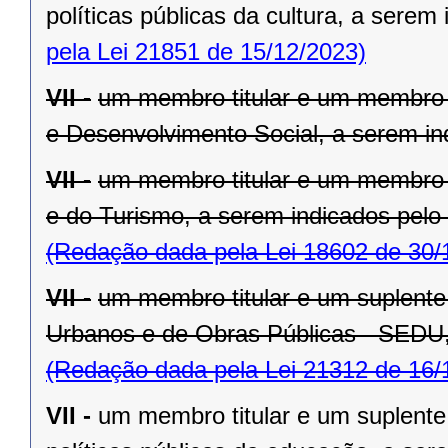
políticas públicas da cultura, a serem 
pela Lei 21851 de 15/12/2023)
VII -
um membro titular e um membro s
e Desenvolvimento Social, a serem ind
VII -
um membro titular e um membro 
e do Turismo, a serem indicados pelo t
(Redação dada pela Lei 18602 de 30/
VII -
um membro titular e um suplente
Urbanos e de Obras Públicas - SEDU, a
(Redação dada pela Lei 21312 de 16/
VII -
um membro titular e um suplente