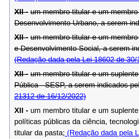
XII -
um membro titular e um membro 
Desenvolvimento Urbano, a serem indic
XII -
um membro titular e um membro 
e Desenvolvimento Social, a serem ind
(Redação dada pela Lei 18602 de 30/
XII -
um membro titular e um suplente
Pública - SESP, a serem indicados pelo
21312 de 16/12/2022)
XII -
um membro titular e um suplente
políticas públicas da ciência, tecnolo
titular da pasta;
(Redação dada pela L