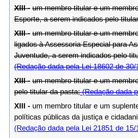
XIII -
um membro titular e um membro 
Esporte, a serem indicados pelo titula
XIII -
um membro titular e um membro 
ligados à Assessoria Especial para As
Juventude, a serem indicados pelo titu
(Redação dada pela Lei 18602 de 30/
XIII -
um membro titular e um membro 
pelo titular da pasta;
(Redação dada pe
XIII -
um membro titular e um suplente
políticas públicas da justiça e cidadan
(Redação dada pela Lei 21851 de 15/