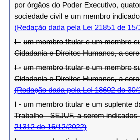
por órgãos do Poder Executivo, quat
sociedade civil e um membro indicado 
(Redação dada pela Lei 21851 de 15/
I -
um membro titular e um membro sup
Cidadania e Direitos Humanos, a serem
I -
um membro titular e um membro sup
Cidadania e Direitos Humanos, a serem
(Redação dada pela Lei 18602 de 30/
I -
um membro titular e um suplente da
Trabalho - SEJUF, a serem indicados p
21312 de 16/12/2022)