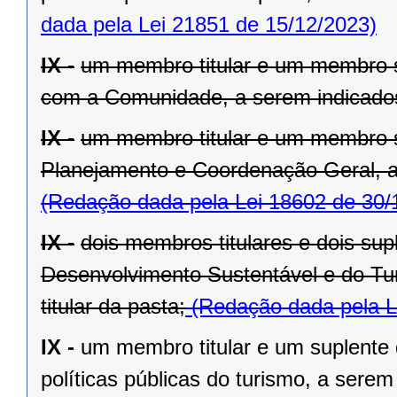
dada pela Lei 21851 de 15/12/2023)
IX -
um membro titular e um membro s
com a Comunidade, a serem indicados 
IX -
um membro titular e um membro s
Planejamento e Coordenação Geral, a 
(Redação dada pela Lei 18602 de 30/
IX -
dois membros titulares e dois sup
Desenvolvimento Sustentável e do Tu
titular da pasta;
(Redação dada pela L
IX -
um membro titular e um suplente 
políticas públicas do turismo, a serem 