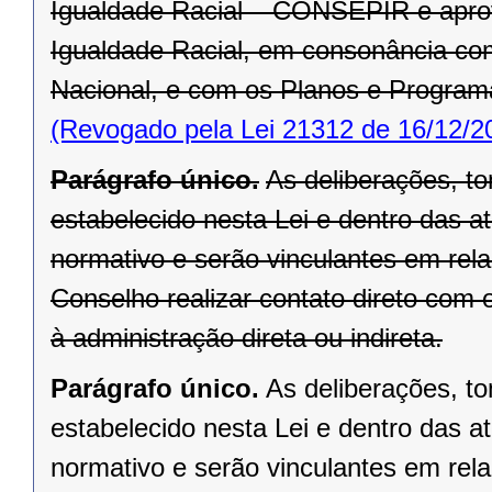
Igualdade Racial – CONSEPIR e aprova
Igualdade Racial, em consonância co
Nacional, e com os Planos e Program
(Revogado pela Lei 21312 de 16/12/2
Parágrafo único.
As deliberações, 
estabelecido nesta Lei e dentro das at
normativo e serão vinculantes em rel
Conselho realizar contato direto com
à administração direta ou indireta.
Parágrafo único.
As deliberações, 
estabelecido nesta Lei e dentro das at
normativo e serão vinculantes em rel