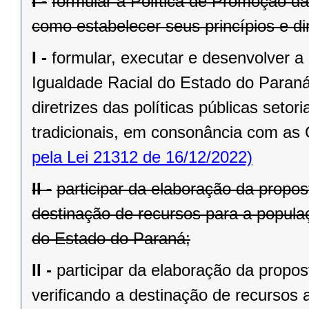
I -
formular a Política de Promoção d
como estabelecer seus princípios e dir
I -
formular, executar e desenvolver a
Igualdade Racial do Estado do Paraná
diretrizes das políticas públicas set
tradicionais, em consonância com as 
pela Lei 21312 de 16/12/2022)
II -
participar da elaboração da propos
destinação de recursos para a popula
do Estado do Paraná;
II -
participar da elaboração da propo
verificando a destinação de recursos 