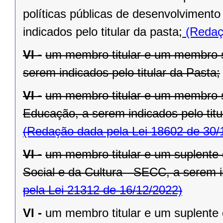
políticas públicas de desenvolviment
indicados pelo titular da pasta;
(Redaçã
VI -
um membro titular e um membro s
serem indicados pelo titular da Pasta;
VI -
um membro titular e um membro s
Educação, a serem indicados pelo titu
(Redação dada pela Lei 18602 de 30/
VI -
um membro titular e um suplente
Social e da Cultura - SECC, a serem in
pela Lei 21312 de 16/12/2022)
VI -
um membro titular e um suplente 