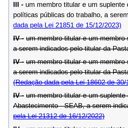
III -
um membro titular e um suplente 
políticas públicas do trabalho, a serem
dada pela Lei 21851 de 15/12/2023)
IV -
um membro titular e um membro s
a serem indicados pelo titular da Past
IV -
um membro titular e um membro s
a serem indicados pelo titular da Past
(Redação dada pela Lei 18602 de 30/
IV -
um membro titular e um suplente 
Abastecimento - SEAB, a serem indicad
pela Lei 21312 de 16/12/2022)