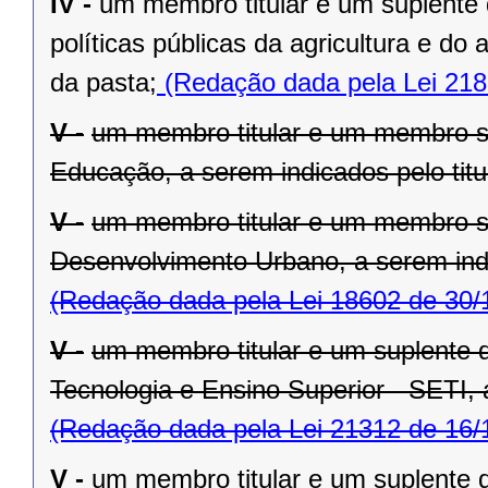
IV -
um membro titular e um suplente 
políticas públicas da agricultura e do
da pasta;
(Redação dada pela Lei 218
V -
um membro titular e um membro su
Educação, a serem indicados pelo titu
V -
um membro titular e um membro su
Desenvolvimento Urbano, a serem indic
(Redação dada pela Lei 18602 de 30/
V -
um membro titular e um suplente d
Tecnologia e Ensino Superior - SETI, a
(Redação dada pela Lei 21312 de 16/
V -
um membro titular e um suplente 