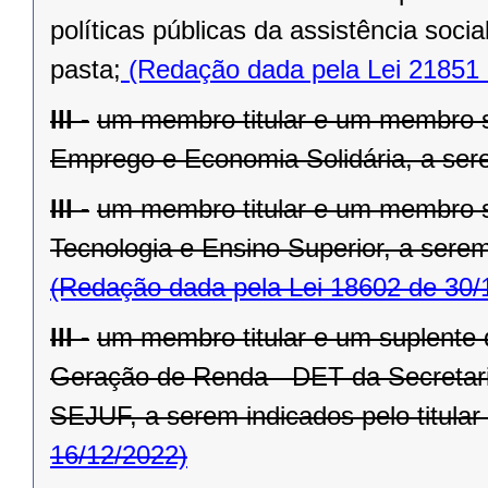
políticas públicas da assistência socia
pasta;
(Redação dada pela Lei 21851 
III -
um membro titular e um membro s
Emprego e Economia Solidária, a serem
III -
um membro titular e um membro su
Tecnologia e Ensino Superior, a serem 
(Redação dada pela Lei 18602 de 30/
III -
um membro titular e um suplente
Geração de Renda - DET da Secretaria
SEJUF, a serem indicados pelo titular
16/12/2022)