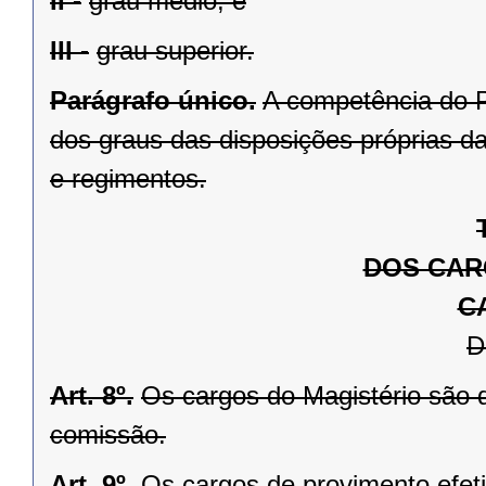
II -
grau médio, e
III -
grau superior.
Parágrafo único.
A competência do P
dos graus das disposições próprias da
e regimentos.
DOS CAR
C
D
Art. 8º.
Os cargos do Magistério são 
comissão.
Art. 9º.
Os cargos de provimento efeti