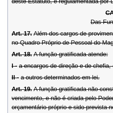
dêste Estatuto, é regulamentada por 
CA
Das Fun
Art. 17.
Além dos cargos de proviment
no Quadro Próprio de Pessoal do Magis
Art. 18.
A função gratificada atende:
I -
a encargos de direção e de chefia,
II -
a outros determinados em lei.
Art. 19.
A função gratificada não con
vencimento, e não é criada pelo Pode
orçamentário próprio e sido prevista 