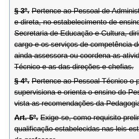
§ 3º.
Pertence ao Pessoal de Adminis
e direta, no estabelecimento de ensin
Secretaria de Educação e Cultura, diri
cargo e os serviços de competência d
ainda assessora ou coordena as ativ
Técnico e as das direções e chefias.
§ 4º.
Pertence ao Pessoal Técnico o p
supervisiona e orienta o ensino do P
vista as recomendações da Pedagogia
Art. 5º.
Exige-se, como requisito preli
qualificação estabelecidas nas leis es