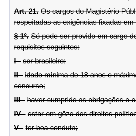
Art. 21.
Os cargos do Magistério Públi
respeitadas as exigências fixadas em l
§ 1º.
Só pode ser provido em cargo do
requisitos seguintes:
I -
ser brasileiro;
II -
idade mínima de 18 anos e máxima
concurso;
III -
haver cumprido as obrigações e os
IV -
estar em gôzo dos direitos polític
V -
ter boa conduta;