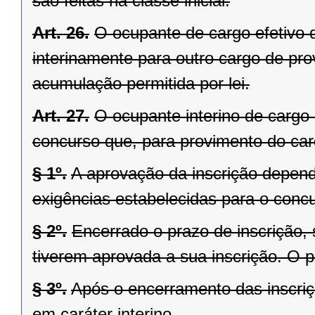
são feitas na classe inicial.
Art. 26.
O ocupante de cargo efetivo 
interinamente para outro cargo de pro
acumulação permitida por lei.
Art. 27.
O ocupante interino de cargo d
concurso que, para provimento do carg
§ 1º.
A aprovação da inscrição depende
exigências estabelecidas para o conc
§ 2º.
Encerrado o prazo de inscrição,
tiverem aprovada a sua inscrição. O p
§ 3º.
Após o encerramento das inscri
em caráter interino.