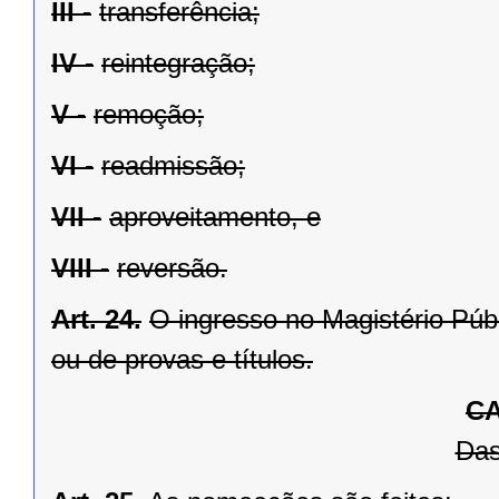
III -
transferência;
IV -
reintegração;
V -
remoção;
VI -
readmissão;
VII -
aproveitamento, e
VIII -
reversão.
Art. 24.
O ingresso no Magistério Púb
ou de provas e títulos.
CA
Da