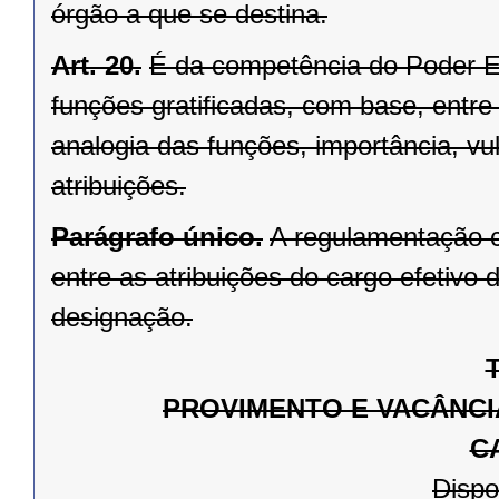
órgão a que se destina.
Art. 20.
É da competência do Poder Ex
funções gratificadas, com base, entre 
analogia das funções, importância, vu
atribuições.
Parágrafo único.
A regulamentação 
entre as atribuições do cargo efetivo d
designação.
T
PROVIMENTO E VACÂNCI
C
Dispo