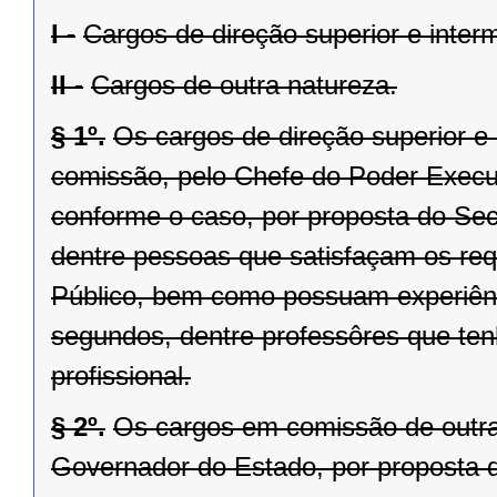
I -
Cargos de direção superior e interm
II -
Cargos de outra natureza.
§ 1º.
Os cargos de direção superior e
comissão, pelo Chefe do Poder Executiv
conforme o caso, por proposta do Sec
dentre pessoas que satisfaçam os requ
Público, bem como possuam experiênci
segundos, dentre professôres que ten
profissional.
§ 2º.
Os cargos em comissão de outra 
Governador do Estado, por proposta d