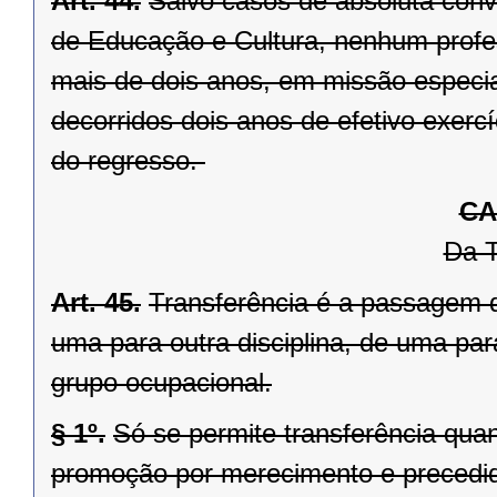
Art. 44.
Salvo casos de absoluta conve
de Educação e Cultura, nenhum profe
mais de dois anos, em missão especi
decorridos dois anos de efetivo exerc
do regresso.
CA
Da T
Art. 45.
Transferência é a passagem d
uma para outra disciplina, de uma par
grupo ocupacional.
§ 1º.
Só se permite transferência qua
promoção por merecimento e precedida