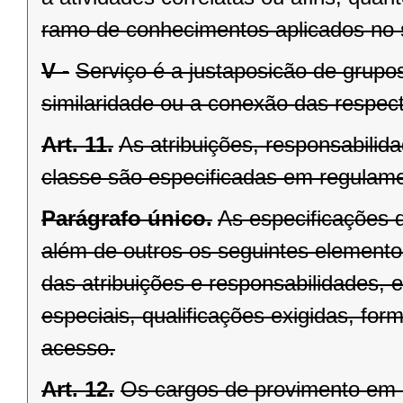
ramo de conhecimentos aplicados no
V -
Serviço é a justaposicão de grupos
similaridade ou a conexão das respecti
Art. 11.
As atribuições, responsabilida
classe são especificadas em regulam
Parágrafo único.
As especificações 
além de outros os seguintes elemento
das atribuições e responsabilidades, e
especiais, qualificações exigidas, fo
acesso.
Art. 12.
Os cargos de provimento em