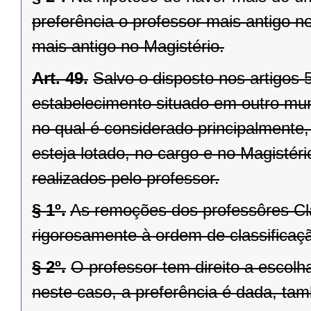
preferência o professor mais antigo n
mais antigo no Magistério.
Art. 49.
Salvo o disposto nos artigos 
estabelecimento situado em outro muni
no qual é considerado principalmente
esteja lotado, no cargo e no Magistéri
realizados pelo professor.
§ 1º.
As remoções dos professôres C
rigorosamente à ordem de classificaç
§ 2º.
O professor tem direito a escolh
neste caso, a preferência é dada, t