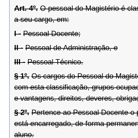
Art. 4º.
O pessoal do Magistério é cla
a seu cargo, em:
I -
Pessoal Docente;
II -
Pessoal de Administração, e
III -
Pessoal Técnico.
§ 1º.
Os cargos do Pessoal do Magisté
com esta classificação, grupos ocupac
e vantagens, direitos, deveres, obrig
§ 2º.
Pertence ao Pessoal Docente o p
está encarregado, de forma permanent
aluno.