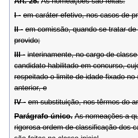
Art. 25.
As nomeações são feitas:
I -
em caráter efetivo, nos casos de 
II -
em comissão, quando se tratar de 
provido;
III -
interinamente, no cargo de classe 
candidato habilitado em concurso, cuj
respeitado o limite de idade fixado 
anterior, e
IV -
em substituição, nos têrmos do ar
Parágrafo único.
As nomeações a que
rigorosa ordem de classificação dos 