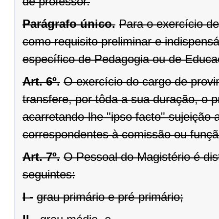
de professor.
Parágrafo único.
Para o exercício de
como requisito preliminar e indispens
específico de Pedagogia ou de Educa
Art. 6º.
O exercício do cargo de prov
transfere, por tôda a sua duração, o 
acarretando-lhe "ipso facto" sujeição
correspondentes à comissão ou funçã
Art. 7º.
O Pessoal do Magistério é di
seguintes:
I -
grau primário e pré-primário;