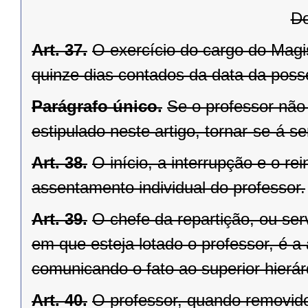
Do
Art. 37.
O exercício do cargo do Magis
quinze dias contados da data da poss
Parágrafo único.
Se o professor não
estipulado neste artigo, tornar-se-á 
Art. 38.
O início, a interrupção e o re
assentamento individual do professor.
Art. 39.
O chefe da repartição, ou ser
em que esteja lotado o professor, é a
comunicando o fato ao superior hierár
Art. 40.
O professor, quando removido