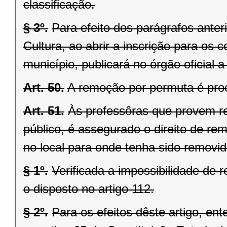
classificação.
§ 3º.
Para efeito dos parágrafos anter
Cultura, ao abrir a inscrição para os
município, publicará no órgão oficial 
Art. 50.
A remoção por permuta é pro
Art. 51.
Às professôras que provem re
público, é assegurado o direito de re
no local para onde tenha sido removid
§ 1º.
Verificada a impossibilidade de r
o disposto no artigo 112.
§ 2º.
Para os efeitos dêste artigo, en