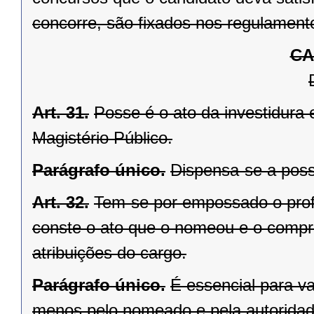
concorre, são fixados nos regulamento
CA
Art. 31.
Posse é o ato da investidura 
Magistério Público.
Parágrafo único.
Dispensa-se a pos
Art. 32.
Tem-se por empossado o prof
conste o ato que o nomeou e o compr
atribuições do cargo.
Parágrafo único.
É essencial para v
menos pelo nomeado e pela autoridad