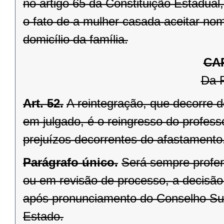
no artigo 65 da Constituição Estadual
o fato de a mulher casada aceitar no
domicílio da família.
CAP
Da 
Art. 52.
A reintegração, que decorre d
em julgado, é o reingresso do profes
prejuízos decorrentes do afastamento
Parágrafo único.
Será sempre profer
ou em revisão de processo, a decisão 
após pronunciamento do Conselho Supe
Estado.