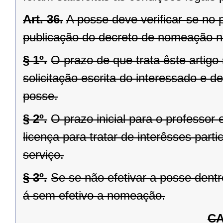
Art. 36.
A posse deve verificar-se no 
publicação do decreto de nomeação no
§ 1º.
O prazo de que trata êste artigo
solicitação escrita do interessado e 
posse.
§ 2º.
O prazo inicial para o professor
licença para tratar de interêsses part
serviço.
§ 3º.
Se se não efetivar a posse dentr
á sem efetivo a nomeação.
CA