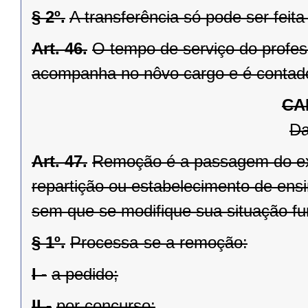
§ 2º.
A transferência só pode ser fei
Art. 46.
O tempo de serviço do profes
acompanha no nôvo cargo e é contado 
CA
D
Art. 47.
Remoção é a passagem do exe
repartição ou estabelecimento de ensi
sem que se modifique sua situação fu
§ 1º.
Processa-se a remoção:
I -
a pedido;
II -
por concurso;