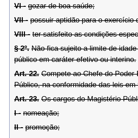
VI -
gozar de boa saúde;
VII -
possuir aptidão para o exercício 
VIII -
ter satisfeito as condições espe
§ 2º.
Não fica sujeito a limite de idad
público em caráter efetivo ou interino.
Art. 22.
Compete ao Chefe do Poder E
Público, na conformidade das leis em 
Art. 23.
Os cargos do Magistério Públ
I -
nomeação;
II -
promoção;