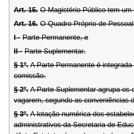
Art. 15.
O Magistério Público tem um
Art. 16.
O Quadro Próprio de Pessoal
I -
Parte Permanente, e
II -
Parte Suplementar.
§ 1º.
A Parte Permanente é integrada 
comissão.
§ 2º.
A Parte Suplementar agrupa os 
vagarem, segundo as conveniências da
§ 3º.
A lotação numérica dos estabele
administrativos da Secretaria de Edu