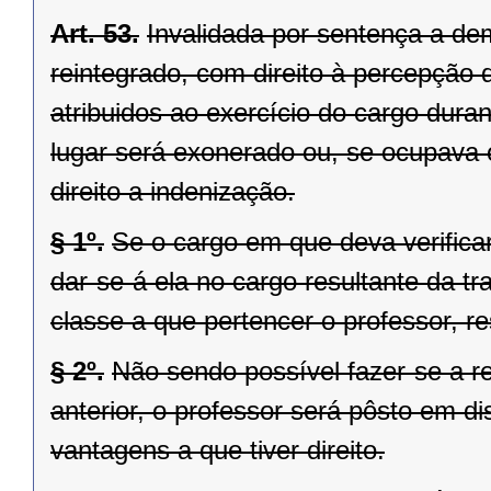
Art. 53.
Invalidada por sentença a de
reintegrado, com direito à percepção
atribuidos ao exercício do cargo dur
lugar será exonerado ou, se ocupava 
direito a indenização.
§ 1º.
Se o cargo em que deva verificar
dar-se-á ela no cargo resultante da t
classe a que pertencer o professor, re
§ 2º.
Não sendo possível fazer-se a re
anterior, o professor será pôsto em d
vantagens a que tiver direito.