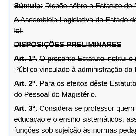
Súmula:
Dispõe sôbre o Estatuto do M
A Assembléia Legislativa do Estado d
lei:
DISPOSIÇÕES PRELIMINARES
Art. 1º.
O presente Estatuto institui o
Público vinculado à administração do
Art. 2º.
Para os efeitos dêste Estatut
do Pessoal do Magistério.
Art. 3º.
Considera-se professor quem mi
educação e o ensino sistemáticos, a
funções sob sujeição às normas peda