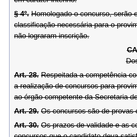
§ 4º.
Homologado o concurso, serão e
classificação necessária para o provi
não lograram inscrição.
CA
Dos
Art. 28.
Respeitada a competência con
a realização de concursos para provi
ao órgão competente da Secretaria d
Art. 29.
Os concursos são de provas o
Art. 30.
Os prazos de validade e as c
concursos que o candidato deva satis