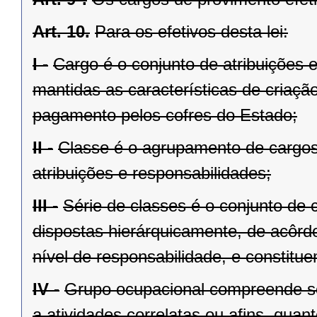
Art. 10.
Para os efetivos desta lei:
I -
Cargo é o conjunto de atribuições 
mantidas as características de criaçã
pagamento pelos cofres do Estado;
II -
Classe é o agrupamento de cargo
atribuições e responsabilidades;
III -
Série de classes é o conjunto de
dispostas hierárquicamente, de acôrdo
nível de responsabilidade, e constitu
IV -
Grupo ocupacional compreende sé
a atividades correlatas ou afins, quan