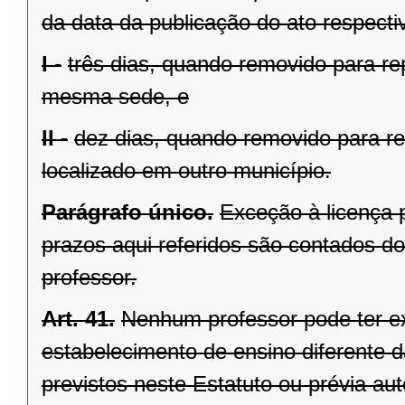
da data da publicação do ato respecti
I -
três dias, quando removido para re
mesma sede, e
II -
dez dias, quando removido para re
localizado em outro município.
Parágrafo único.
Exceção à licença p
prazos aqui referidos são contados do
professor.
Art. 41.
Nenhum professor pode ter ex
estabelecimento de ensino diferente d
previstos neste Estatuto ou prévia au