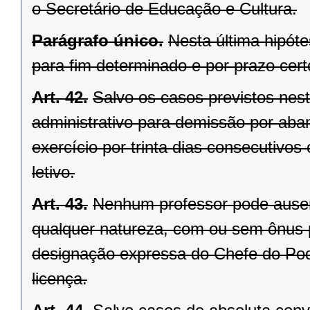
o Secretário de Educação e Cultura.
Parágrafo único.
Nesta última hipóte
para fim determinado e por prazo cert
Art. 42.
Salvo os casos previstos nest
administrativo para demissão por aba
exercício por trinta dias consecutivo
letivo.
Art. 43.
Nenhum professor pode ausen
qualquer natureza, com ou sem ônus p
designação expressa do Chefe do Pode
licença.