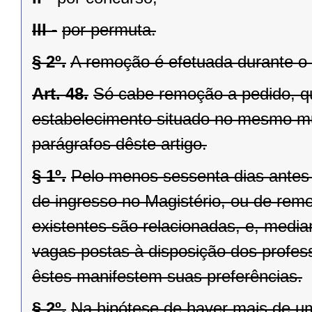
III -
por permuta.
§ 2º.
A remoção é efetuada durante o 
Art. 48.
Só cabe remoção a pedido, q
estabelecimento situado no mesmo mun
parágrafos dêste artigo.
§ 1º.
Pelo menos sessenta dias antes 
de ingresso no Magistério, ou de rem
existentes são relacionadas, e, media
vagas postas à disposição dos profess
êstes manifestem suas preferências.
§ 2º.
Na hipótese de haver mais de 