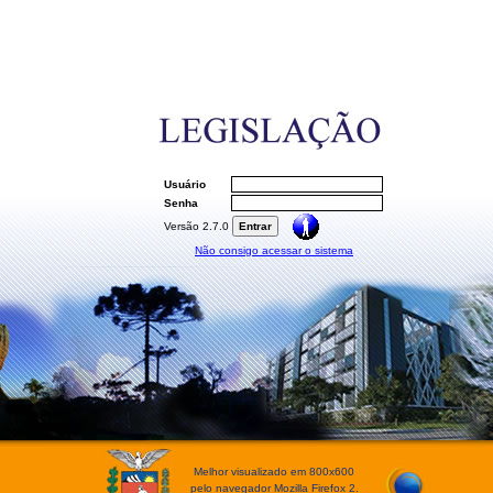
Usuário
Senha
Versão 2.7.0
Não consigo acessar o sistema
Melhor visualizado em 800x600
pelo navegador Mozilla Firefox 2.